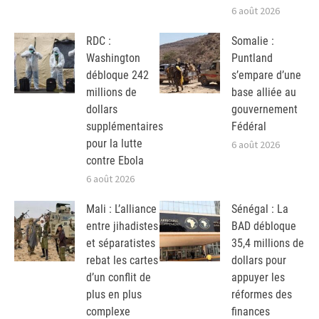
6 août 2026
RDC :
Somalie :
Washington
Puntland
débloque 242
s’empare d’une
millions de
base alliée au
dollars
gouvernement
supplémentaires
Fédéral
pour la lutte
6 août 2026
contre Ebola
6 août 2026
Mali : L’alliance
Sénégal : La
entre jihadistes
BAD débloque
et séparatistes
35,4 millions de
rebat les cartes
dollars pour
d’un conflit de
appuyer les
plus en plus
réformes des
complexe
finances