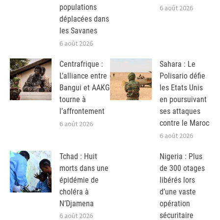
populations
6 août 2026
déplacées dans
les Savanes
6 août 2026
Centrafrique :
Sahara : Le
L’alliance entre
Polisario défie
Bangui et AAKG
les Etats Unis
tourne à
en poursuivant
l’affrontement
ses attaques
contre le Maroc
6 août 2026
6 août 2026
Tchad : Huit
Nigeria : Plus
morts dans une
de 300 otages
épidémie de
libérés lors
choléra à
d’une vaste
N’Djamena
opération
sécuritaire
6 août 2026