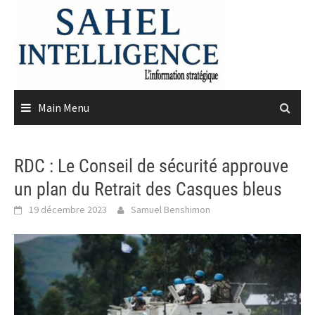
Skip
to
content
Main Menu
RDC : Le Conseil de sécurité approuve
un plan du Retrait des Casques bleus
19 décembre 2023
Samuel Benshimon