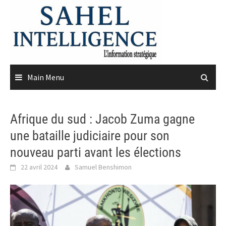
Skip
to
content
Main Menu
Afrique du sud : Jacob Zuma gagne
une bataille judiciaire pour son
nouveau parti avant les élections
22 avril 2024
Samuel Benshimon