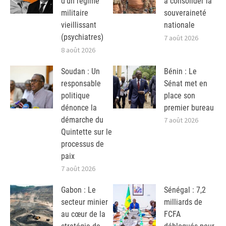
d’un régime
à consolider la
militaire
souveraineté
vieillissant
nationale
(psychiatres)
7 août 2026
8 août 2026
Soudan : Un
Bénin : Le
responsable
Sénat met en
politique
place son
dénonce la
premier bureau
démarche du
7 août 2026
Quintette sur le
processus de
paix
7 août 2026
Gabon : Le
Sénégal : 7,2
secteur minier
milliards de
au cœur de la
FCFA