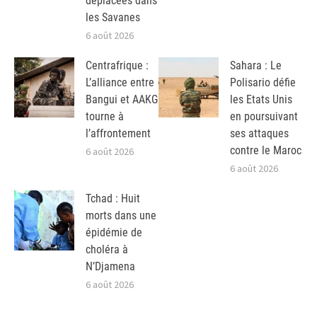
déplacées dans
les Savanes
6 août 2026
Centrafrique :
Sahara : Le
L’alliance entre
Polisario défie
Bangui et AAKG
les Etats Unis
tourne à
en poursuivant
l’affrontement
ses attaques
contre le Maroc
6 août 2026
6 août 2026
Tchad : Huit
morts dans une
épidémie de
choléra à
N’Djamena
6 août 2026