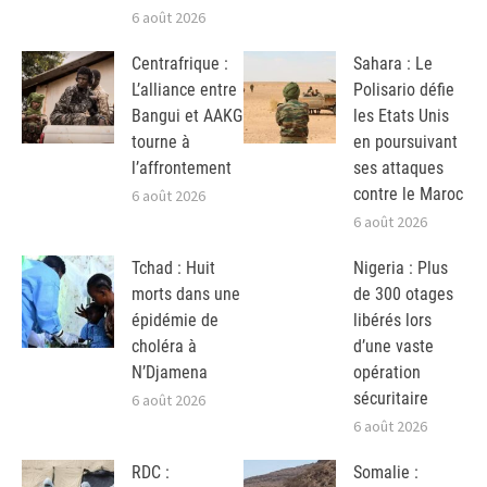
6 août 2026
Centrafrique :
Sahara : Le
L’alliance entre
Polisario défie
Bangui et AAKG
les Etats Unis
tourne à
en poursuivant
l’affrontement
ses attaques
contre le Maroc
6 août 2026
6 août 2026
Tchad : Huit
Nigeria : Plus
morts dans une
de 300 otages
épidémie de
libérés lors
choléra à
d’une vaste
N’Djamena
opération
sécuritaire
6 août 2026
6 août 2026
RDC :
Somalie :