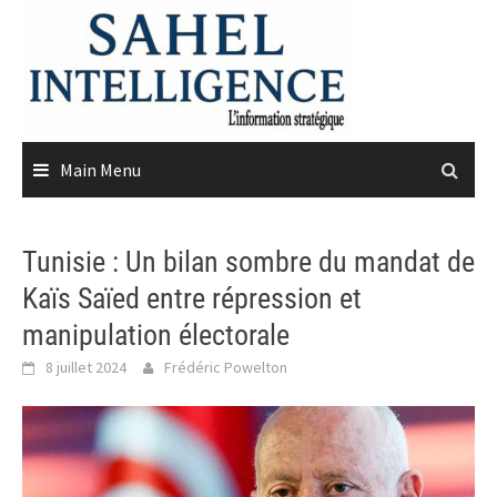
Skip
to
content
Main Menu
Tunisie : Un bilan sombre du mandat de
Kaïs Saïed entre répression et
manipulation électorale
8 juillet 2024
Frédéric Powelton