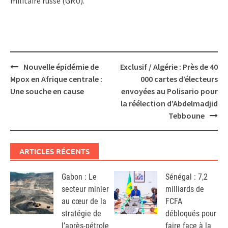
militaire russe (GRU).
Post
Nouvelle épidémie de
Exclusif / Algérie : Près de 40
navigation
Mpox en Afrique centrale :
000 cartes d’électeurs
Une souche en cause
envoyées au Polisario pour
la réélection d’Abdelmadjid
Tebboune
ARTICLES RÉCENTS
Gabon : Le
Sénégal : 7,2
secteur minier
milliards de
au cœur de la
FCFA
stratégie de
débloqués pour
l’après-pétrole
faire face à la