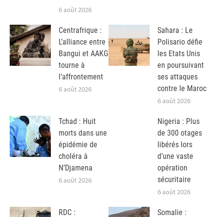
6 août 2026
Centrafrique :
Sahara : Le
L’alliance entre
Polisario défie
Bangui et AAKG
les Etats Unis
tourne à
en poursuivant
l’affrontement
ses attaques
contre le Maroc
6 août 2026
6 août 2026
Tchad : Huit
Nigeria : Plus
morts dans une
de 300 otages
épidémie de
libérés lors
choléra à
d’une vaste
N’Djamena
opération
sécuritaire
6 août 2026
6 août 2026
RDC :
Somalie :