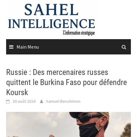
Skip
to
content
Main Menu
Russie : Des mercenaires russes
quittent le Burkina Faso pour défendre
Koursk
30 août 2024
Samuel Benshimon