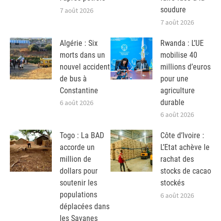
soudure
7 août 2026
7 août 2026
Algérie : Six
Rwanda : L’UE
morts dans un
mobilise 40
nouvel accident
millions d’euros
de bus à
pour une
Constantine
agriculture
durable
6 août 2026
6 août 2026
Togo : La BAD
Côte d’Ivoire :
accorde un
L’Etat achève le
million de
rachat des
dollars pour
stocks de cacao
soutenir les
stockés
populations
6 août 2026
déplacées dans
les Savanes