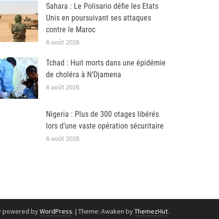
Sahara : Le Polisario défie les Etats
Unis en poursuivant ses attaques
contre le Maroc
6 août 2026
Tchad : Huit morts dans une épidémie
de choléra à N’Djamena
6 août 2026
Nigeria : Plus de 300 otages libérés
lors d’une vaste opération sécuritaire
6 août 2026
y powered by
WordPress
.
|
Theme: Awaken by
ThemezHut
.