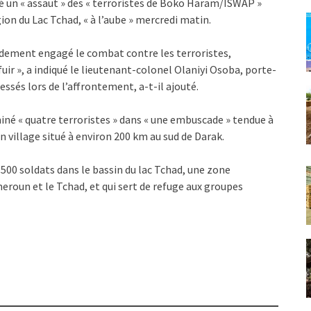
 un « assaut » des « terroristes de Boko Haram/ISWAP »
gion du Lac Tchad, « à l’aube » mercredi matin.
apidement engagé le combat contre les terroristes,
fuir », a indiqué le lieutenant-colonel Olaniyi Osoba, porte-
ssés lors de l’affrontement, a-t-il ajouté.
miné « quatre terroristes » dans « une embuscade » tendue à
n village situé à environ 200 km au sud de Darak.
500 soldats dans le bassin du lac Tchad, une zone
eroun et le Tchad, et qui sert de refuge aux groupes