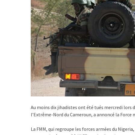
Au moins dix jihadistes ont été tués mercredi lors 
l’Extrême-Nord du Cameroun, a annoncé la Force 
La FMM, qui regroupe les forces armées du Nigeria,