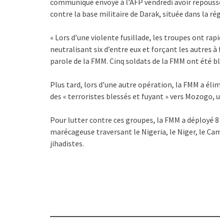
communiqué envoyé à l’AFP vendredi avoir repoussé
contre la base militaire de Darak, située dans la ré
« Lors d’une violente fusillade, les troupes ont r
neutralisant six d’entre eux et forçant les autres à 
parole de la FMM. Cinq soldats de la FMM ont été ble
Plus tard, lors d’une autre opération, la FMM a éli
des « terroristes blessés et fuyant » vers Mozogo, u
Pour lutter contre ces groupes, la FMM a déployé 8 
marécageuse traversant le Nigeria, le Niger, le Cam
jihadistes.