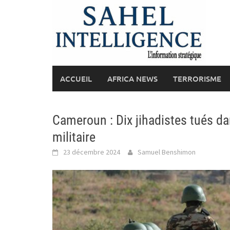
Skip
to
content
ACCUEIL
AFRICA NEWS
TERRORISME
Cameroun : Dix jihadistes tués d
militaire
23 décembre 2024
Samuel Benshimon