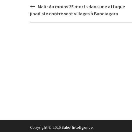
Post
Mali : Au moins 25 morts dans une attaque
navigation
jihadiste contre sept villages à Bandiagara
Copyright © 2026
Sahel Intelligence
.