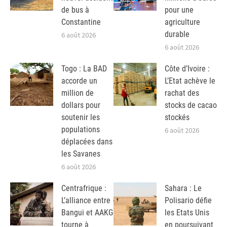
de bus à
pour une
Constantine
agriculture
durable
6 août 2026
6 août 2026
Togo : La BAD
Côte d’Ivoire :
accorde un
L’Etat achève le
million de
rachat des
dollars pour
stocks de cacao
soutenir les
stockés
populations
6 août 2026
déplacées dans
les Savanes
6 août 2026
Centrafrique :
Sahara : Le
L’alliance entre
Polisario défie
Bangui et AAKG
les Etats Unis
tourne à
en poursuivant