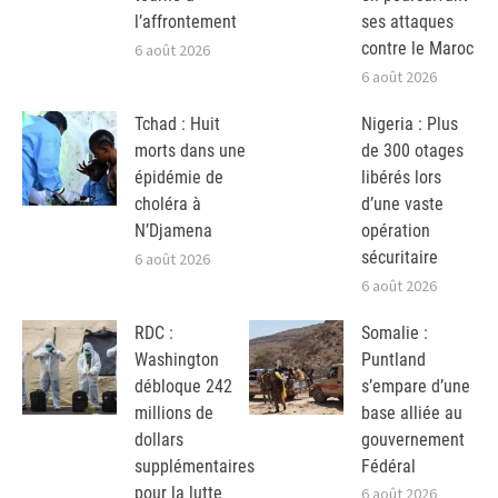
l’affrontement
ses attaques
contre le Maroc
6 août 2026
6 août 2026
Tchad : Huit
Nigeria : Plus
morts dans une
de 300 otages
épidémie de
libérés lors
choléra à
d’une vaste
N’Djamena
opération
sécuritaire
6 août 2026
6 août 2026
RDC :
Somalie :
Washington
Puntland
débloque 242
s’empare d’une
millions de
base alliée au
dollars
gouvernement
supplémentaires
Fédéral
pour la lutte
6 août 2026