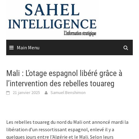
Skip
to
content
Main Menu
Mali : L’otage espagnol libéré grâce à
l’intervention des rebelles touareg
21 janvier 2025
Samuel Benshimon
Les rebelles touareg du nord du Mali ont annoncé mardi la
libération d’un ressortissant espagnol, enlevé il y a
quelques jours entre l’Algérie et le Mali. Selon leurs