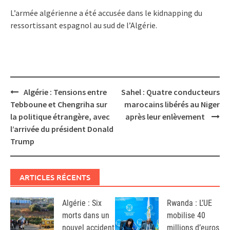
L’armée algérienne a été accusée dans le kidnapping du
ressortissant espagnol au sud de l’Algérie.
Post
Algérie : Tensions entre
Sahel : Quatre conducteurs
navigation
Tebboune et Chengriha sur
marocains libérés au Niger
la politique étrangère, avec
après leur enlèvement
l’arrivée du président Donald
Trump
ARTICLES RÉCENTS
Algérie : Six
Rwanda : L’UE
morts dans un
mobilise 40
nouvel accident
millions d’euros