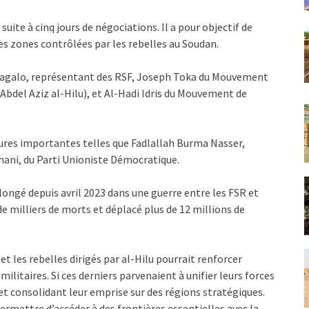
 suite à cinq jours de négociations. Il a pour objectif de
s zones contrôlées par les rebelles au Soudan.
 Dagalo, représentant des RSF, Joseph Toka du Mouvement
Abdel Aziz al-Hilu), et Al-Hadi Idris du Mouvement de
gures importantes telles que Fadlallah Burma Nasser,
hani, du Parti Unioniste Démocratique.
longé depuis avril 2023 dans une guerre entre les FSR et
 de milliers de morts et déplacé plus de 12 millions de
et les rebelles dirigés par al-Hilu pourrait renforcer
litaires. Si ces derniers parvenaient à unifier leurs forces
 et consolidant leur emprise sur des régions stratégiques.
ermettre d’accéder à des frontières essentielles avec la