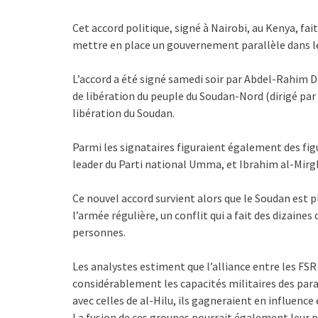
Cet accord politique, signé à Nairobi, au Kenya, fait
mettre en place un gouvernement parallèle dans le
L’accord a été signé samedi soir par Abdel-Rahim
de libération du peuple du Soudan-Nord (dirigé par 
libération du Soudan.
Parmi les signataires figuraient également des fi
leader du Parti national Umma, et Ibrahim al-Mirg
Ce nouvel accord survient alors que le Soudan est p
l’armée régulière, un conflit qui a fait des dizaines
personnes.
Les analystes estiment que l’alliance entre les FSR 
considérablement les capacités militaires des parami
avec celles de al-Hilu, ils gagneraient en influence
La fusion de ces groupes pourrait également leur p