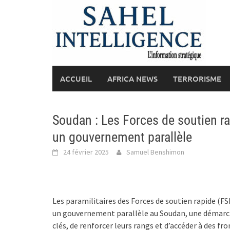
Skip
to
content
ACCUEIL
AFRICA NEWS
TERRORISME
Soudan : Les Forces de soutien ra
un gouvernement parallèle
24 février 2025
Samuel Benshimon
Les paramilitaires des Forces de soutien rapide (F
un gouvernement parallèle au Soudan, une démarche
clés, de renforcer leurs rangs et d’accéder à des fr