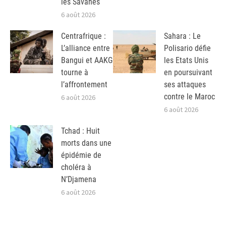
les Savanes
6 août 2026
Centrafrique :
Sahara : Le
L’alliance entre
Polisario défie
Bangui et AAKG
les Etats Unis
tourne à
en poursuivant
l’affrontement
ses attaques
contre le Maroc
6 août 2026
6 août 2026
Tchad : Huit
morts dans une
épidémie de
choléra à
N’Djamena
6 août 2026