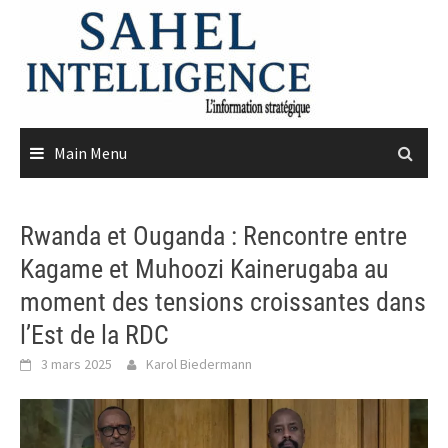
Skip
to
content
Main Menu
Rwanda et Ouganda : Rencontre entre
Kagame et Muhoozi Kainerugaba au
moment des tensions croissantes dans
l’Est de la RDC
3 mars 2025
Karol Biedermann