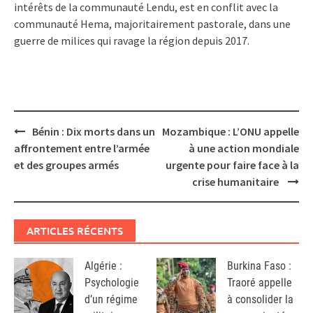
intérêts de la communauté Lendu, est en conflit avec la
communauté Hema, majoritairement pastorale, dans une
guerre de milices qui ravage la région depuis 2017.
Post
Bénin : Dix morts dans un
Mozambique : L’ONU appelle
navigation
affrontement entre l’armée
à une action mondiale
et des groupes armés
urgente pour faire face à la
crise humanitaire
ARTICLES RÉCENTS
Algérie :
Burkina Faso :
Psychologie
Traoré appelle
d’un régime
à consolider la