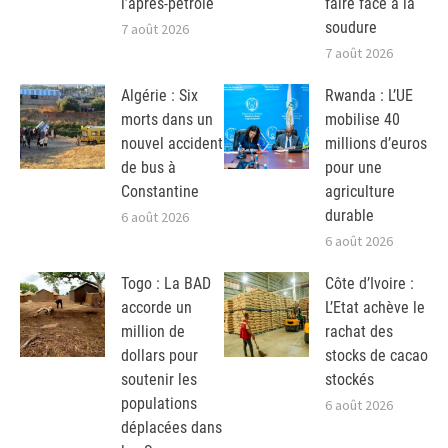
l’après-pétrole
faire face à la
soudure
7 août 2026
7 août 2026
Algérie : Six
Rwanda : L’UE
morts dans un
mobilise 40
nouvel accident
millions d’euros
de bus à
pour une
Constantine
agriculture
durable
6 août 2026
6 août 2026
Togo : La BAD
Côte d’Ivoire :
accorde un
L’Etat achève le
million de
rachat des
dollars pour
stocks de cacao
soutenir les
stockés
populations
6 août 2026
déplacées dans