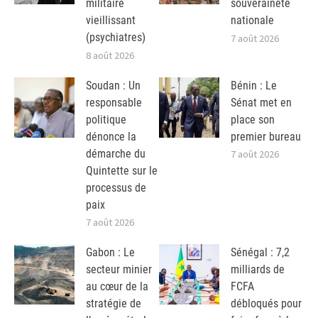
militaire
souveraineté
vieillissant
nationale
(psychiatres)
7 août 2026
8 août 2026
Soudan : Un
Bénin : Le
responsable
Sénat met en
politique
place son
dénonce la
premier bureau
démarche du
7 août 2026
Quintette sur le
processus de
paix
7 août 2026
Gabon : Le
Sénégal : 7,2
secteur minier
milliards de
au cœur de la
FCFA
stratégie de
débloqués pour