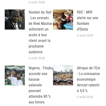
5 août 2026
Soudan du Sud
RDC : MSF
: Les avocats
alerte sur une
de Riek Machar
flambée
sollicitent un
d’Ebola
accès à leur
5 août 2026
client avant la
prochaine
audience
5 août 2026
Nigeria : Tinubu
Afrique de l’Est
accorde une
: La croissance
hausse
économique
salariale
devrait ralentir
pouvant
à 5,9 %
atteindre 80 %
5 août 2026
aux forces