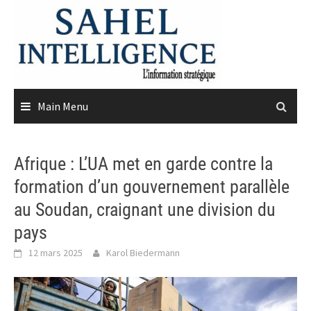
Skip
to
content
Main Menu
Afrique : L’UA met en garde contre la
formation d’un gouvernement parallèle
au Soudan, craignant une division du
pays
12 mars 2025
Karol Biedermann