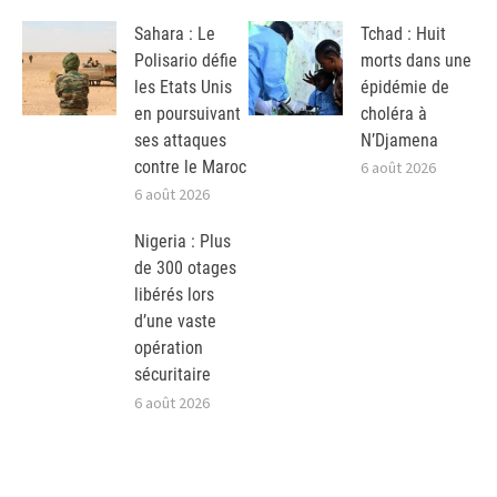
Sahara : Le
Tchad : Huit
Polisario défie
morts dans une
les Etats Unis
épidémie de
en poursuivant
choléra à
ses attaques
N’Djamena
contre le Maroc
6 août 2026
6 août 2026
Nigeria : Plus
de 300 otages
libérés lors
d’une vaste
opération
sécuritaire
6 août 2026