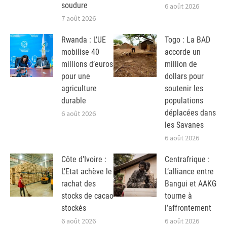
soudure
6 août 2026
7 août 2026
Rwanda : L’UE
Togo : La BAD
mobilise 40
accorde un
millions d’euros
million de
pour une
dollars pour
agriculture
soutenir les
durable
populations
déplacées dans
6 août 2026
les Savanes
6 août 2026
Côte d’Ivoire :
Centrafrique :
L’Etat achève le
L’alliance entre
rachat des
Bangui et AAKG
stocks de cacao
tourne à
stockés
l’affrontement
6 août 2026
6 août 2026