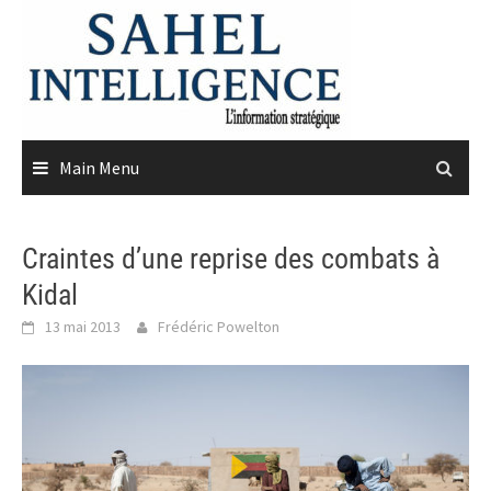
Skip
to
content
Main Menu
Craintes d’une reprise des combats à
Kidal
13 mai 2013
Frédéric Powelton