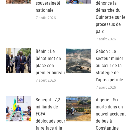
souveraineté
dénonce la
nationale
démarche du
Quintette sur le
7 août 2026
processus de
paix
7 août 2026
Bénin : Le
Gabon : Le
Sénat met en
secteur minier
place son
au cœur de la
premier bureau
stratégie de
l’après-pétrole
7 août 2026
7 août 2026
Sénégal : 7,2
Algérie : Six
milliards de
morts dans un
FCFA
nouvel accident
débloqués pour
de bus à
faire face à la
Constantine