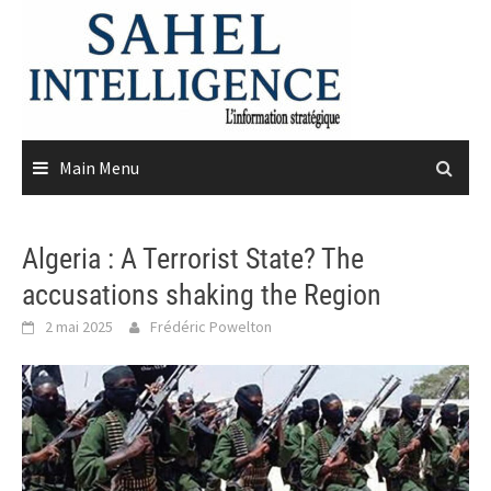
Skip
to
content
Main Menu
Algeria : A Terrorist State? The
accusations shaking the Region
2 mai 2025
Frédéric Powelton