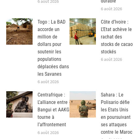
durable
6 août 2026
6 août 2026
Togo : La BAD
Côte d’Ivoire :
accorde un
L’Etat achève le
million de
rachat des
dollars pour
stocks de cacao
soutenir les
stockés
populations
6 août 2026
déplacées dans
les Savanes
6 août 2026
Centrafrique :
Sahara : Le
L’alliance entre
Polisario défie
Bangui et AAKG
les Etats Unis
tourne à
en poursuivant
l’affrontement
ses attaques
contre le Maroc
6 août 2026