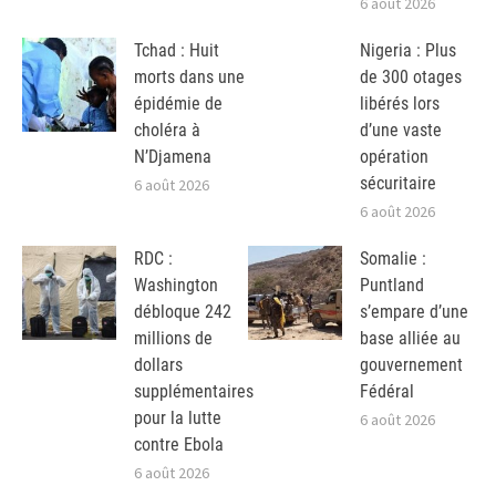
6 août 2026
Tchad : Huit
Nigeria : Plus
morts dans une
de 300 otages
épidémie de
libérés lors
choléra à
d’une vaste
N’Djamena
opération
sécuritaire
6 août 2026
6 août 2026
RDC :
Somalie :
Washington
Puntland
débloque 242
s’empare d’une
millions de
base alliée au
dollars
gouvernement
supplémentaires
Fédéral
pour la lutte
6 août 2026
contre Ebola
6 août 2026