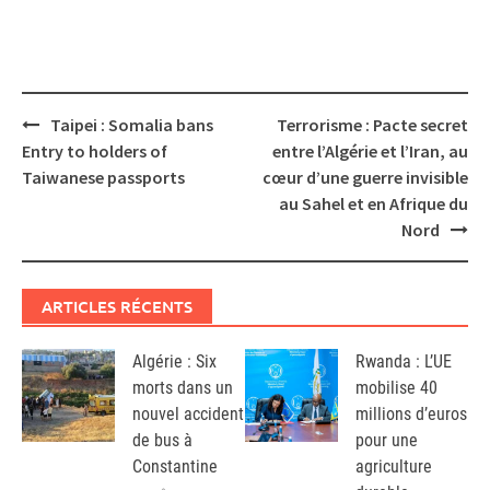
Post
Taipei : Somalia bans
Terrorisme : Pacte secret
navigation
Entry to holders of
entre l’Algérie et l’Iran, au
Taiwanese passports
cœur d’une guerre invisible
au Sahel et en Afrique du
Nord
ARTICLES RÉCENTS
Algérie : Six
Rwanda : L’UE
morts dans un
mobilise 40
nouvel accident
millions d’euros
de bus à
pour une
Constantine
agriculture