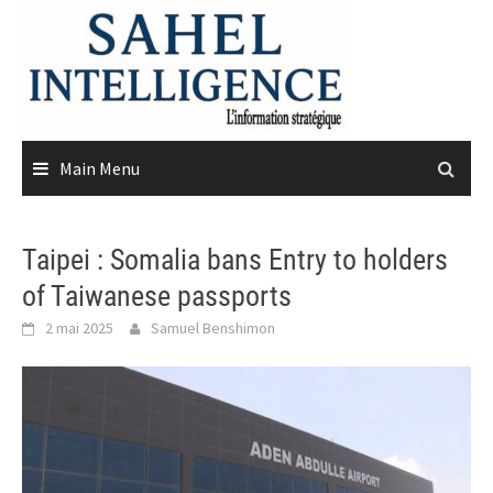
Skip
to
content
Main Menu
Taipei : Somalia bans Entry to holders
of Taiwanese passports
2 mai 2025
Samuel Benshimon