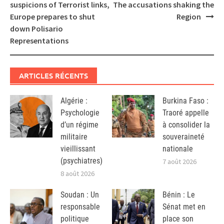
navigation
suspicions of Terrorist links,
The accusations shaking the
Europe prepares to shut
Region
down Polisario
Representations
ARTICLES RÉCENTS
Algérie :
Burkina Faso :
Psychologie
Traoré appelle
d’un régime
à consolider la
militaire
souveraineté
vieillissant
nationale
(psychiatres)
7 août 2026
8 août 2026
Soudan : Un
Bénin : Le
responsable
Sénat met en
politique
place son