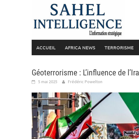
Skip
to
content
ACCUEIL
AFRICA NEWS
TERRORISME
Géoterrorisme : L’influence de l’I
5 mai 2025
Frédéric Powelton