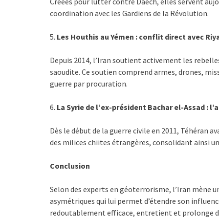
Créées pour lutter contre Daech, elles servent aujo
coordination avec les Gardiens de la Révolution.
5.
Les Houthis au Yémen : conflit direct avec Riy
Depuis 2014, l’Iran soutient activement les rebel
saoudite. Ce soutien comprend armes, drones, missi
guerre par procuration.
6.
La Syrie de l’ex-président Bachar el-Assad : l’a
Dès le début de la guerre civile en 2011, Téhéran av
des milices chiites étrangères, consolidant ainsi u
Conclusion
Selon des experts en géoterrorisme, l’Iran mène un
asymétriques qui lui permet d’étendre son influenc
redoutablement efficace, entretient et prolonge d