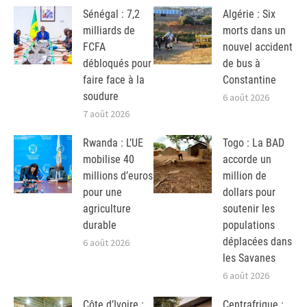
Sénégal : 7,2
Algérie : Six
milliards de
morts dans un
FCFA
nouvel accident
débloqués pour
de bus à
faire face à la
Constantine
soudure
6 août 2026
7 août 2026
Rwanda : L’UE
Togo : La BAD
mobilise 40
accorde un
millions d’euros
million de
pour une
dollars pour
agriculture
soutenir les
durable
populations
déplacées dans
6 août 2026
les Savanes
6 août 2026
Côte d’Ivoire :
Centrafrique :