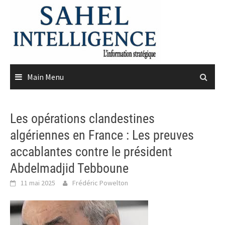
Skip
to
content
Main Menu
Les opérations clandestines
algériennes en France : Les preuves
accablantes contre le président
Abdelmadjid Tebboune
11 mai 2025
Frédéric Powelton