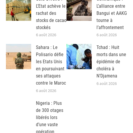
L’Etat achève le
L’alliance entre
rachat des
Bangui et AAKG
stocks de cacao
tourne à
stockés
l’affrontement
6 août 2026
6 août 2026
Sahara : Le
Tchad : Huit
Polisario défie
morts dans une
les Etats Unis
épidémie de
en poursuivant
choléra à
ses attaques
N’Djamena
contre le Maroc
6 août 2026
6 août 2026
Nigeria : Plus
de 300 otages
libérés lors
d’une vaste
opération