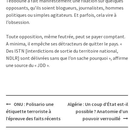
Tebboune a fait manifestement une fixation sur quelques
opposants, qu’ils soient blogueurs, journalistes, hommes
politiques ou simples agitateurs. Et parfois, cela vire à
l’obsession.
Toute opposition, même feutrée, peut se payer comptant.
A minima, il empêche ses détracteurs de quitter le pays. «
Des ISTN [interdictions de sortie du territoire national,
NDLR] sont délivrées sans que l’on sache pourquoi », affirme
une source du « JDD ».
Post
ONU : Polisario une
Algérie : Un coup d’État est-il
navigation
étiquette terroriste à
possible ? Anatomie d’un
l’épreuve des faits récents
pouvoir verrouillé