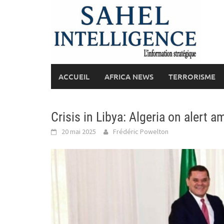
Skip
to
content
ACCUEIL
AFRICA NEWS
TERRORISME
Crisis in Libya: Algeria on alert am
20 mai 2025
Frédéric Powelton