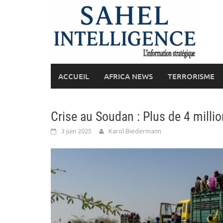
Skip
to
content
ACCUEIL
AFRICA NEWS
TERRORISME
Crise au Soudan : Plus de 4 millio
3 juin 2025
Karol Biedermann