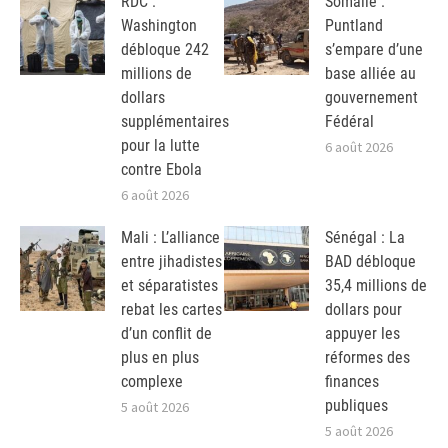
RDC :
Somalie :
Washington
Puntland
débloque 242
s’empare d’une
millions de
base alliée au
dollars
gouvernement
supplémentaires
Fédéral
pour la lutte
6 août 2026
contre Ebola
6 août 2026
Mali : L’alliance
Sénégal : La
entre jihadistes
BAD débloque
et séparatistes
35,4 millions de
rebat les cartes
dollars pour
d’un conflit de
appuyer les
plus en plus
réformes des
complexe
finances
publiques
5 août 2026
5 août 2026