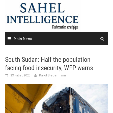
Skip
to
content
Main Menu
South Sudan: Half the population
facing food insecurity, WFP warns
29 juillet 2025
Karol Biedermann