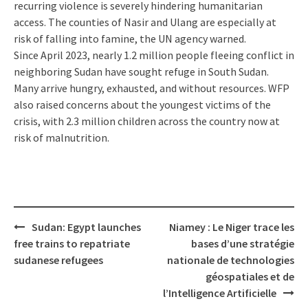
recurring violence is severely hindering humanitarian
access. The counties of Nasir and Ulang are especially at
risk of falling into famine, the UN agency warned.
Since April 2023, nearly 1.2 million people fleeing conflict in
neighboring Sudan have sought refuge in South Sudan.
Many arrive hungry, exhausted, and without resources. WFP
also raised concerns about the youngest victims of the
crisis, with 2.3 million children across the country now at
risk of malnutrition.
Post
Sudan: Egypt launches
Niamey : Le Niger trace les
navigation
free trains to repatriate
bases d’une stratégie
sudanese refugees
nationale de technologies
géospatiales et de
l’Intelligence Artificielle