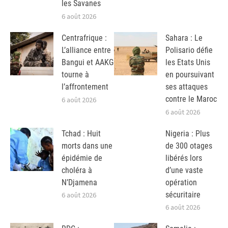
les Savanes
6 août 2026
Centrafrique :
Sahara : Le
L’alliance entre
Polisario défie
Bangui et AAKG
les Etats Unis
tourne à
en poursuivant
l’affrontement
ses attaques
contre le Maroc
6 août 2026
6 août 2026
Tchad : Huit
Nigeria : Plus
morts dans une
de 300 otages
épidémie de
libérés lors
choléra à
d’une vaste
N’Djamena
opération
sécuritaire
6 août 2026
6 août 2026