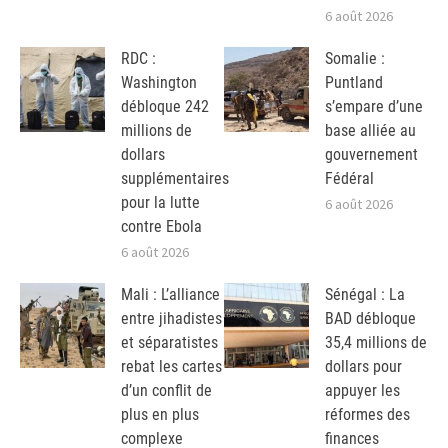
6 août 2026
RDC :
Somalie :
Washington
Puntland
débloque 242
s’empare d’une
millions de
base alliée au
dollars
gouvernement
supplémentaires
Fédéral
pour la lutte
6 août 2026
contre Ebola
6 août 2026
Mali : L’alliance
Sénégal : La
entre jihadistes
BAD débloque
et séparatistes
35,4 millions de
rebat les cartes
dollars pour
d’un conflit de
appuyer les
plus en plus
réformes des
complexe
finances