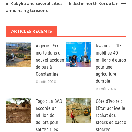
navigation
in Kabylia and several cities
killed in north Kordofan
amid rising tensions
ARTICLES RÉCENTS
Algérie : Six
Rwanda : L’UE
morts dans un
mobilise 40
nouvel accident
millions d’euros
de bus à
pour une
Constantine
agriculture
durable
6 août 2026
6 août 2026
Togo : La BAD
Côte d’Ivoire :
accorde un
L’Etat achève le
million de
rachat des
dollars pour
stocks de cacao
soutenir les
stockés