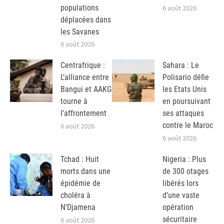
populations
6 août 2026
déplacées dans
les Savanes
6 août 2026
Centrafrique :
Sahara : Le
L’alliance entre
Polisario défie
Bangui et AAKG
les Etats Unis
tourne à
en poursuivant
l’affrontement
ses attaques
contre le Maroc
6 août 2026
6 août 2026
Tchad : Huit
Nigeria : Plus
morts dans une
de 300 otages
épidémie de
libérés lors
choléra à
d’une vaste
N’Djamena
opération
sécuritaire
6 août 2026