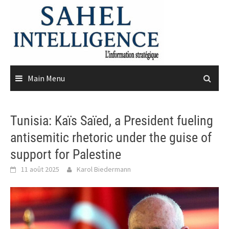
Skip
to
content
Main Menu
Tunisia: Kaïs Saïed, a President fueling
antisemitic rhetoric under the guise of
support for Palestine
11 août 2025
Karol Biedermann