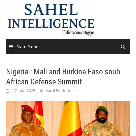
Skip
to
content
Main Menu
Nigeria : Mali and Burkina Faso snub
African Defense Summit
27 août 2025
Karol Biedermann