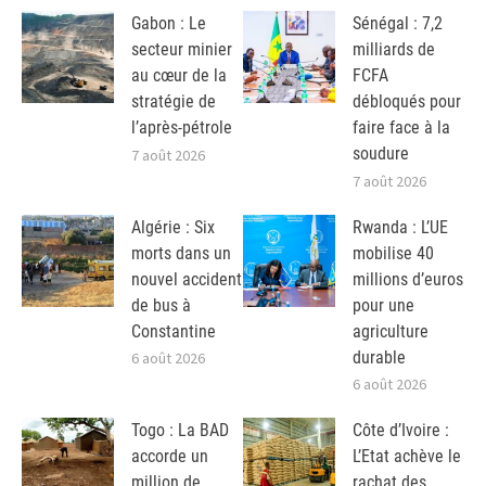
Gabon : Le
Sénégal : 7,2
secteur minier
milliards de
au cœur de la
FCFA
stratégie de
débloqués pour
l’après-pétrole
faire face à la
soudure
7 août 2026
7 août 2026
Algérie : Six
Rwanda : L’UE
morts dans un
mobilise 40
nouvel accident
millions d’euros
de bus à
pour une
Constantine
agriculture
durable
6 août 2026
6 août 2026
Togo : La BAD
Côte d’Ivoire :
accorde un
L’Etat achève le
million de
rachat des