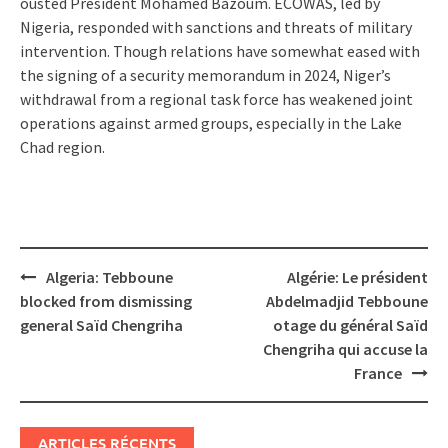
ousted President Mohamed Bazoum. ECOWAS, led by
Nigeria, responded with sanctions and threats of military
intervention. Though relations have somewhat eased with
the signing of a security memorandum in 2024, Niger’s
withdrawal from a regional task force has weakened joint
operations against armed groups, especially in the Lake
Chad region.
Post
Algeria: Tebboune
Algérie: Le président
navigation
blocked from dismissing
Abdelmadjid Tebboune
general Saïd Chengriha
otage du général Saïd
Chengriha qui accuse la
France
ARTICLES RÉCENTS