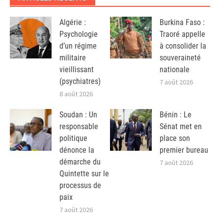
Algérie :
Burkina Faso :
Psychologie
Traoré appelle
d’un régime
à consolider la
militaire
souveraineté
vieillissant
nationale
(psychiatres)
7 août 2026
8 août 2026
Soudan : Un
Bénin : Le
responsable
Sénat met en
politique
place son
dénonce la
premier bureau
démarche du
7 août 2026
Quintette sur le
processus de
paix
7 août 2026