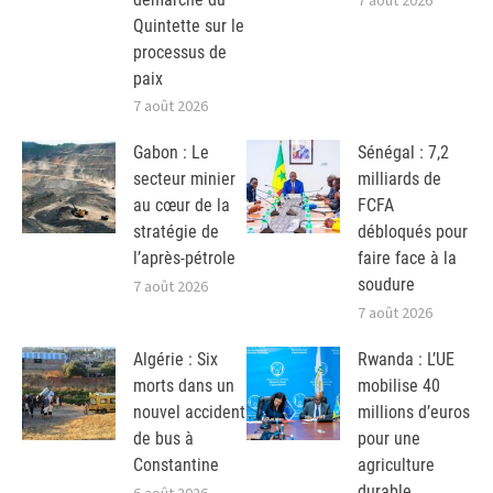
7 août 2026
Quintette sur le
processus de
paix
7 août 2026
Gabon : Le
Sénégal : 7,2
secteur minier
milliards de
au cœur de la
FCFA
stratégie de
débloqués pour
l’après-pétrole
faire face à la
soudure
7 août 2026
7 août 2026
Algérie : Six
Rwanda : L’UE
morts dans un
mobilise 40
nouvel accident
millions d’euros
de bus à
pour une
Constantine
agriculture
durable