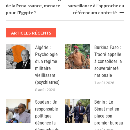
navigation
de la Renaissance, menace
surveillance à l’approche du
pour l’Egypte ?
référendum contesté
ARTICLES RÉCENTS
Algérie :
Burkina Faso :
Psychologie
Traoré appelle
d’un régime
à consolider la
militaire
souveraineté
vieillissant
nationale
(psychiatres)
7 août 2026
8 août 2026
Soudan : Un
Bénin : Le
responsable
Sénat met en
politique
place son
dénonce la
premier bureau
démarche du