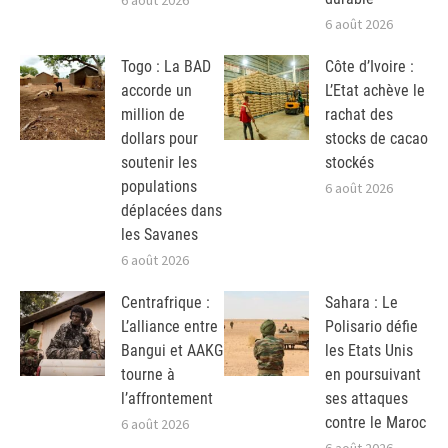
6 août 2026
6 août 2026
Togo : La BAD
Côte d’Ivoire :
accorde un
L’Etat achève le
million de
rachat des
dollars pour
stocks de cacao
soutenir les
stockés
populations
6 août 2026
déplacées dans
les Savanes
6 août 2026
Centrafrique :
Sahara : Le
L’alliance entre
Polisario défie
Bangui et AAKG
les Etats Unis
tourne à
en poursuivant
l’affrontement
ses attaques
contre le Maroc
6 août 2026
6 août 2026