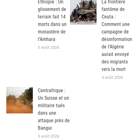
Ethiopie : Un
La frontière
glissement de
fantôme de
terrain fait 14
Ceuta :
morts dans un
Comment une
monastère de
campagne de
l’Amhara
désinformation
de l’Algérie
5 août 2026
aurait envoyé
des migrants
vers la mort
4 août 2026
Centrafrique :
Un Suisse et un
militaire tués
dans une
attaque près de
Bangui
3 août 2026