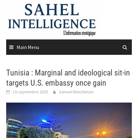
Skip
to
content
Main Menu
Tunisia : Marginal and ideological sit-in
targets U.S. embassy once gain
10 septembre 2025
Samuel Benshimon