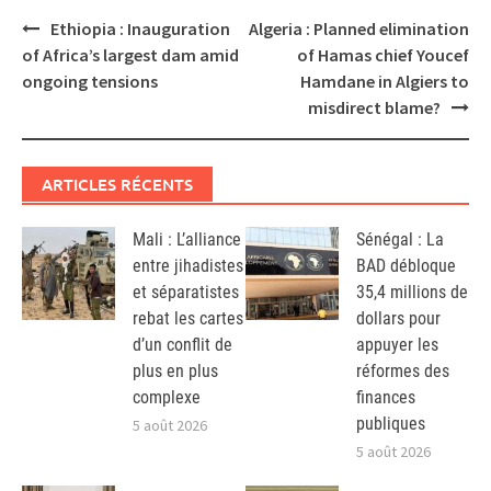
Post
Ethiopia : Inauguration
Algeria : Planned elimination
navigation
of Africa’s largest dam amid
of Hamas chief Youcef
ongoing tensions
Hamdane in Algiers to
misdirect blame?
ARTICLES RÉCENTS
Mali : L’alliance
Sénégal : La
entre jihadistes
BAD débloque
et séparatistes
35,4 millions de
rebat les cartes
dollars pour
d’un conflit de
appuyer les
plus en plus
réformes des
complexe
finances
publiques
5 août 2026
5 août 2026