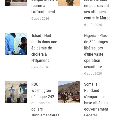
tourne à
en poursuivant
l’affrontement
ses attaques
contre le Maroc
6 août 2026
6 août 2026
Tchad : Huit
Nigeria : Plus
morts dans une
de 300 otages
épidémie de
libérés lors
choléra à
d’une vaste
N’Djamena
opération
sécuritaire
6 août 2026
6 août 2026
RDC :
Somalie :
Washington
Puntland
débloque 242
s’empare d’une
millions de
base alliée au
dollars
gouvernement
supplémentaires
Fédéral