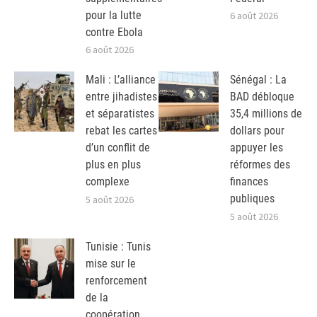
pour la lutte
6 août 2026
contre Ebola
6 août 2026
Mali : L’alliance
Sénégal : La
entre jihadistes
BAD débloque
et séparatistes
35,4 millions de
rebat les cartes
dollars pour
d’un conflit de
appuyer les
plus en plus
réformes des
complexe
finances
publiques
5 août 2026
5 août 2026
Tunisie : Tunis
mise sur le
renforcement
de la
coopération