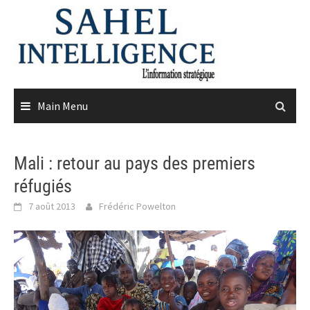
Skip
to
content
Main Menu
Mali : retour au pays des premiers
réfugiés
7 août 2013
Frédéric Powelton