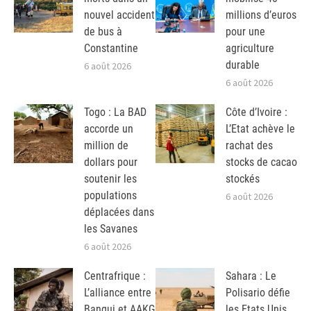
nouvel accident
millions d’euros
de bus à
pour une
Constantine
agriculture
durable
6 août 2026
6 août 2026
Togo : La BAD
Côte d’Ivoire :
accorde un
L’Etat achève le
million de
rachat des
dollars pour
stocks de cacao
soutenir les
stockés
populations
6 août 2026
déplacées dans
les Savanes
6 août 2026
Centrafrique :
Sahara : Le
L’alliance entre
Polisario défie
Bangui et AAKG
les Etats Unis