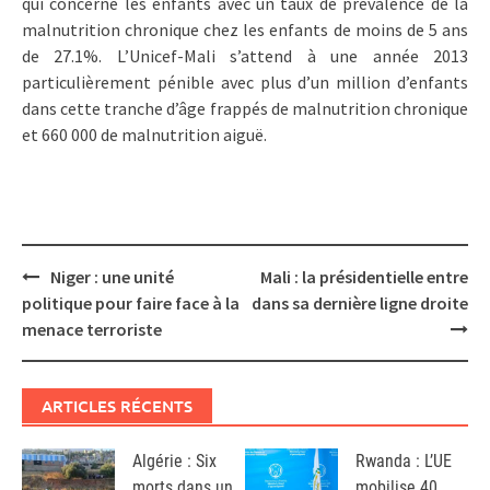
qui concerne les enfants avec un taux de prévalence de la
malnutrition chronique chez les enfants de moins de 5 ans
de 27.1%. L’Unicef-Mali s’attend à une année 2013
particulièrement pénible avec plus d’un million d’enfants
dans cette tranche d’âge frappés de malnutrition chronique
et 660 000 de malnutrition aiguë.
Post
Niger : une unité
Mali : la présidentielle entre
navigation
politique pour faire face à la
dans sa dernière ligne droite
menace terroriste
ARTICLES RÉCENTS
Algérie : Six
Rwanda : L’UE
morts dans un
mobilise 40