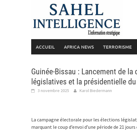
Skip
to
content
ACCUEIL
AFRICA NEWS
TERRORISME
Guinée-Bissau : Lancement de la 
législatives et la présidentielle 
3 novembre 2025
Karol Biedermann
La campagne électorale pour les élections législat
marquant le coup d’envoi d’une période de 21 jours 