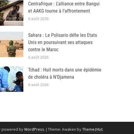
Centrafrique : L’alliance entre Bangui
et AAKG tourne à l’affrontement
6 août 2026
Sahara : Le Polisario défie les Etats
Unis en poursuivant ses attaques
contre le Maroc
6 août 2026
Tchad : Huit morts dans une épidémie
de choléra à N’Djamena
6 août 2026
y powered by
WordPress
.
|
Theme: Awaken by
ThemezHut
.