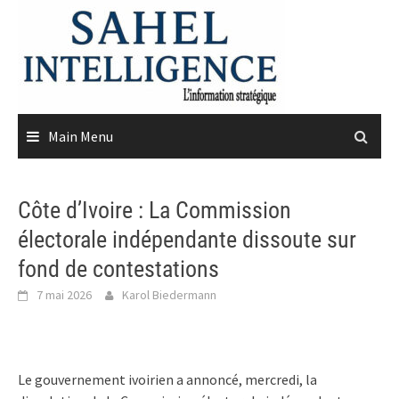
Skip
to
content
Main Menu
Côte d’Ivoire : La Commission
électorale indépendante dissoute sur
fond de contestations
7 mai 2026
Karol Biedermann
Le gouvernement ivoirien a annoncé, mercredi, la