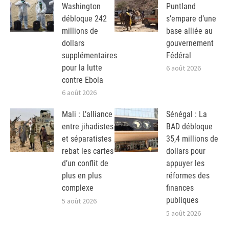
Washington
Puntland
débloque 242
s’empare d’une
millions de
base alliée au
dollars
gouvernement
supplémentaires
Fédéral
pour la lutte
6 août 2026
contre Ebola
6 août 2026
Mali : L’alliance
Sénégal : La
entre jihadistes
BAD débloque
et séparatistes
35,4 millions de
rebat les cartes
dollars pour
d’un conflit de
appuyer les
plus en plus
réformes des
complexe
finances
publiques
5 août 2026
5 août 2026