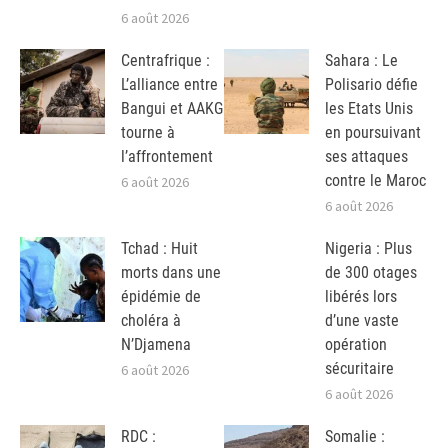
6 août 2026
Centrafrique :
Sahara : Le
L’alliance entre
Polisario défie
Bangui et AAKG
les Etats Unis
tourne à
en poursuivant
l’affrontement
ses attaques
contre le Maroc
6 août 2026
6 août 2026
Tchad : Huit
Nigeria : Plus
morts dans une
de 300 otages
épidémie de
libérés lors
choléra à
d’une vaste
N’Djamena
opération
sécuritaire
6 août 2026
6 août 2026
RDC :
Somalie :