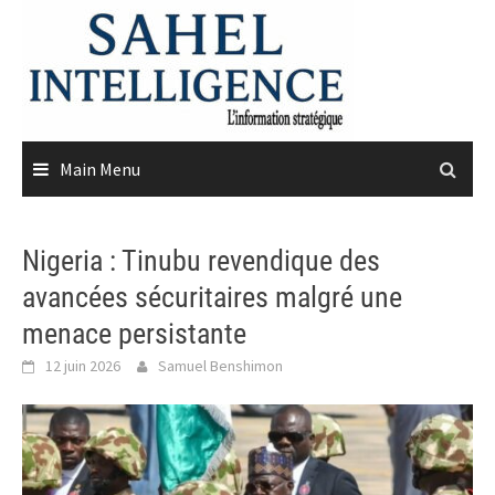
Skip
to
content
Main Menu
Nigeria : Tinubu revendique des
avancées sécuritaires malgré une
menace persistante
12 juin 2026
Samuel Benshimon