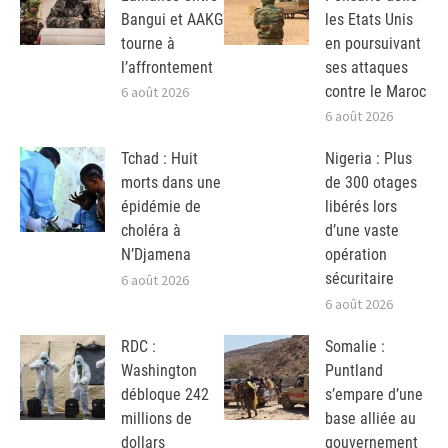
Bangui et AAKG
les Etats Unis
tourne à
en poursuivant
l’affrontement
ses attaques
contre le Maroc
6 août 2026
6 août 2026
Tchad : Huit
Nigeria : Plus
morts dans une
de 300 otages
épidémie de
libérés lors
choléra à
d’une vaste
N’Djamena
opération
sécuritaire
6 août 2026
6 août 2026
RDC :
Somalie :
Washington
Puntland
débloque 242
s’empare d’une
millions de
base alliée au
dollars
gouvernement