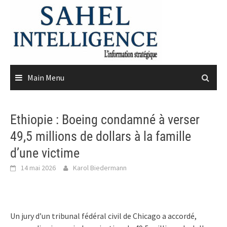
Skip
to
content
Main Menu
Ethiopie : Boeing condamné à verser
49,5 millions de dollars à la famille
d’une victime
14 mai 2026
Karol Biedermann
Un jury d’un tribunal fédéral civil de Chicago a accordé,