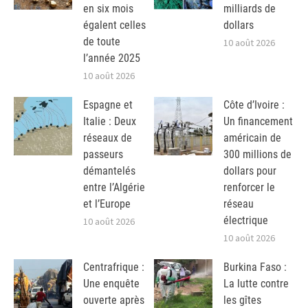
en six mois
milliards de
égalent celles
dollars
de toute
10 août 2026
l’année 2025
10 août 2026
Espagne et
Côte d’Ivoire :
Italie : Deux
Un financement
réseaux de
américain de
passeurs
300 millions de
démantelés
dollars pour
entre l’Algérie
renforcer le
et l’Europe
réseau
électrique
10 août 2026
10 août 2026
Centrafrique :
Burkina Faso :
Une enquête
La lutte contre
ouverte après
les gîtes