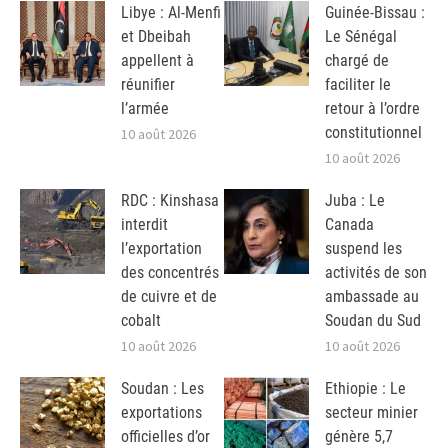
Libye : Al-Menfi
Guinée-Bissau :
et Dbeibah
Le Sénégal
appellent à
chargé de
réunifier
faciliter le
l’armée
retour à l’ordre
constitutionnel
10 août 2026
10 août 2026
RDC : Kinshasa
Juba : Le
interdit
Canada
l’exportation
suspend les
des concentrés
activités de son
de cuivre et de
ambassade au
cobalt
Soudan du Sud
10 août 2026
10 août 2026
Soudan : Les
Ethiopie : Le
exportations
secteur minier
officielles d’or
génère 5,7