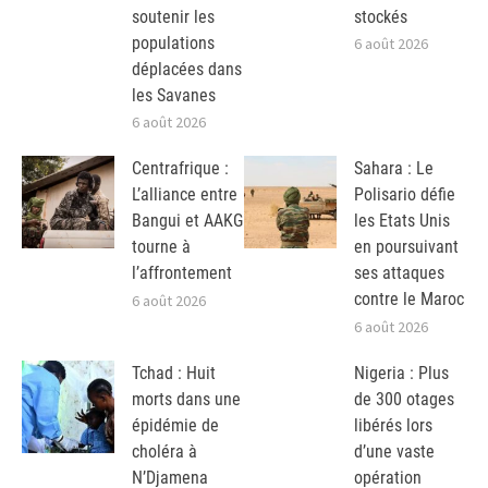
soutenir les
stockés
populations
6 août 2026
déplacées dans
les Savanes
6 août 2026
Centrafrique :
Sahara : Le
L’alliance entre
Polisario défie
Bangui et AAKG
les Etats Unis
tourne à
en poursuivant
l’affrontement
ses attaques
contre le Maroc
6 août 2026
6 août 2026
Tchad : Huit
Nigeria : Plus
morts dans une
de 300 otages
épidémie de
libérés lors
choléra à
d’une vaste
N’Djamena
opération