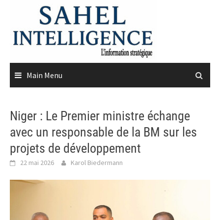
Skip
to
content
Main Menu
Niger : Le Premier ministre échange
avec un responsable de la BM sur les
projets de développement
22 mai 2026
Karol Biedermann