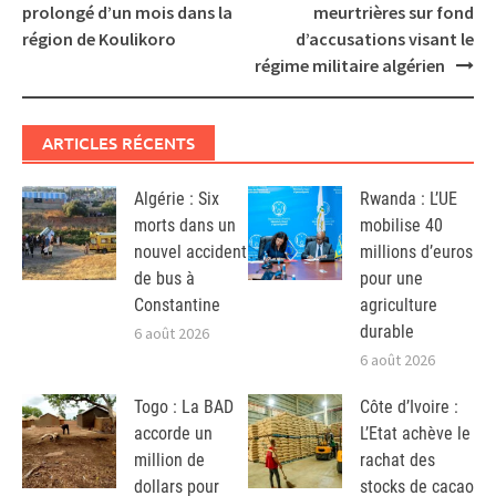
navigation
prolongé d’un mois dans la
meurtrières sur fond
région de Koulikoro
d’accusations visant le
régime militaire algérien
ARTICLES RÉCENTS
Algérie : Six
Rwanda : L’UE
morts dans un
mobilise 40
nouvel accident
millions d’euros
de bus à
pour une
Constantine
agriculture
durable
6 août 2026
6 août 2026
Togo : La BAD
Côte d’Ivoire :
accorde un
L’Etat achève le
million de
rachat des
dollars pour
stocks de cacao