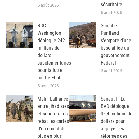
sécuritaire
6 août 2026
6 août 2026
RDC :
Somalie :
Washington
Puntland
débloque 242
s’empare d’une
millions de
base alliée au
dollars
gouvernement
supplémentaires
Fédéral
pour la lutte
6 août 2026
contre Ebola
6 août 2026
Mali : L’alliance
Sénégal : La
entre jihadistes
BAD débloque
et séparatistes
35,4 millions de
rebat les cartes
dollars pour
d’un conflit de
appuyer les
plus en plus
réformes des