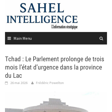
Skip
to
content
Main Menu
Tchad : Le Parlement prolonge de trois
mois l’état d’urgence dans la province
du Lac
26 mai 2026
Frédéric Powelton