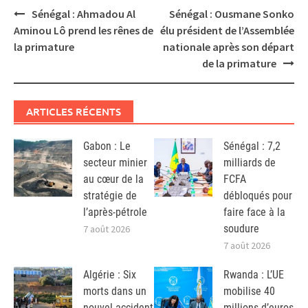
Post
Sénégal : Ahmadou Al
Sénégal : Ousmane Sonko
navigation
Aminou Lô prend les rênes de
élu président de l’Assemblée
la primature
nationale après son départ
de la primature
ARTICLES RÉCENTS
Gabon : Le
Sénégal : 7,2
secteur minier
milliards de
au cœur de la
FCFA
stratégie de
débloqués pour
l’après-pétrole
faire face à la
soudure
7 août 2026
7 août 2026
Algérie : Six
Rwanda : L’UE
morts dans un
mobilise 40
nouvel accident
millions d’euros