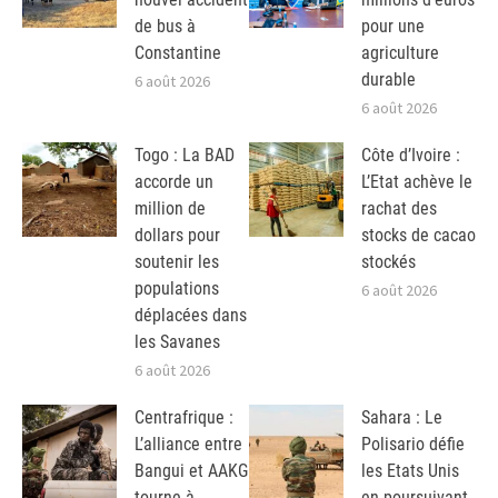
de bus à
pour une
Constantine
agriculture
durable
6 août 2026
6 août 2026
Togo : La BAD
Côte d’Ivoire :
accorde un
L’Etat achève le
million de
rachat des
dollars pour
stocks de cacao
soutenir les
stockés
populations
6 août 2026
déplacées dans
les Savanes
6 août 2026
Centrafrique :
Sahara : Le
L’alliance entre
Polisario défie
Bangui et AAKG
les Etats Unis
tourne à
en poursuivant