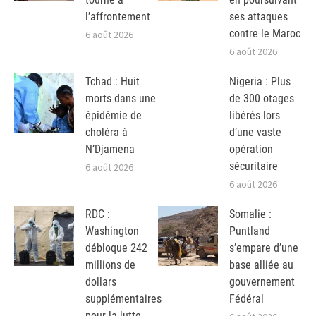
l’affrontement
ses attaques
contre le Maroc
6 août 2026
6 août 2026
Tchad : Huit
Nigeria : Plus
morts dans une
de 300 otages
épidémie de
libérés lors
choléra à
d’une vaste
N’Djamena
opération
sécuritaire
6 août 2026
6 août 2026
RDC :
Somalie :
Washington
Puntland
débloque 242
s’empare d’une
millions de
base alliée au
dollars
gouvernement
supplémentaires
Fédéral
pour la lutte