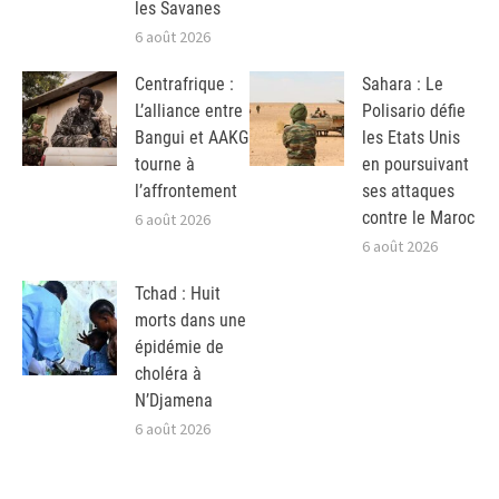
les Savanes
6 août 2026
Centrafrique :
Sahara : Le
L’alliance entre
Polisario défie
Bangui et AAKG
les Etats Unis
tourne à
en poursuivant
l’affrontement
ses attaques
contre le Maroc
6 août 2026
6 août 2026
Tchad : Huit
morts dans une
épidémie de
choléra à
N’Djamena
6 août 2026