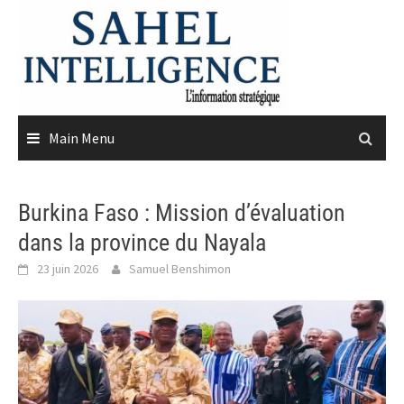
Skip
to
content
Main Menu
Burkina Faso : Mission d’évaluation
dans la province du Nayala
23 juin 2026
Samuel Benshimon