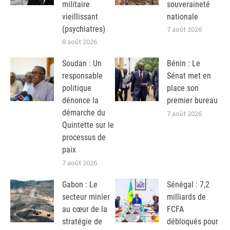
militaire
souveraineté
vieillissant
nationale
(psychiatres)
7 août 2026
8 août 2026
Soudan : Un
Bénin : Le
responsable
Sénat met en
politique
place son
dénonce la
premier bureau
démarche du
7 août 2026
Quintette sur le
processus de
paix
7 août 2026
Gabon : Le
Sénégal : 7,2
secteur minier
milliards de
au cœur de la
FCFA
stratégie de
débloqués pour