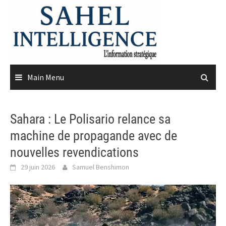
Skip
to
content
Main Menu
Sahara : Le Polisario relance sa
machine de propagande avec de
nouvelles revendications
29 juin 2026
Samuel Benshimon