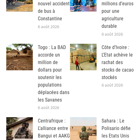
nouvel accident
millions d’euros
de bus à
pour une
Constantine
agriculture
durable
6 août 2026
6 août 2026
Togo : La BAD
Côte d’Ivoire :
accorde un
L’Etat achève le
million de
rachat des
dollars pour
stocks de cacao
soutenir les
stockés
populations
6 août 2026
déplacées dans
les Savanes
6 août 2026
Centrafrique :
Sahara : Le
L’alliance entre
Polisario défie
Bangui et AAKG
les Etats Unis