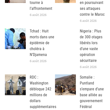
tourne à
en poursuivant
l’affrontement
ses attaques
contre le Maroc
6 août 2026
6 août 2026
Tchad : Huit
Nigeria : Plus
morts dans une
de 300 otages
épidémie de
libérés lors
choléra à
d’une vaste
N’Djamena
opération
sécuritaire
6 août 2026
6 août 2026
RDC :
Somalie :
Washington
Puntland
débloque 242
s’empare d’une
millions de
base alliée au
dollars
gouvernement
supplémentaires
Fédéral