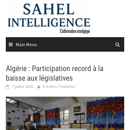
Skip
to
content
Main Menu
Algérie : Participation record à la
baisse aux législatives
7 juillet 2026
Frédéric Powelton