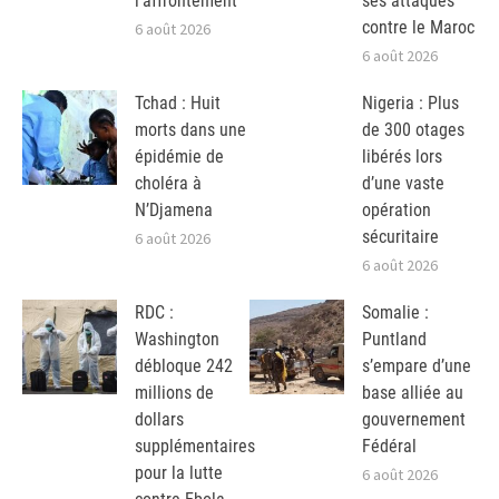
l’affrontement
ses attaques
contre le Maroc
6 août 2026
6 août 2026
Tchad : Huit
Nigeria : Plus
morts dans une
de 300 otages
épidémie de
libérés lors
choléra à
d’une vaste
N’Djamena
opération
sécuritaire
6 août 2026
6 août 2026
RDC :
Somalie :
Washington
Puntland
débloque 242
s’empare d’une
millions de
base alliée au
dollars
gouvernement
supplémentaires
Fédéral
pour la lutte
6 août 2026