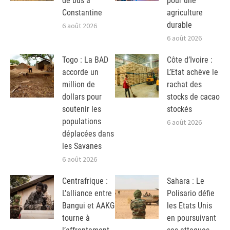
de bus à
pour une
Constantine
agriculture
durable
6 août 2026
6 août 2026
Togo : La BAD
Côte d’Ivoire :
accorde un
L’Etat achève le
million de
rachat des
dollars pour
stocks de cacao
soutenir les
stockés
populations
6 août 2026
déplacées dans
les Savanes
6 août 2026
Centrafrique :
Sahara : Le
L’alliance entre
Polisario défie
Bangui et AAKG
les Etats Unis
tourne à
en poursuivant