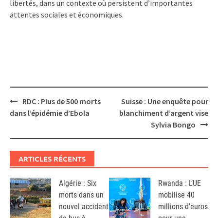
libertés, dans un contexte où persistent d’importantes
attentes sociales et économiques.
Post
RDC : Plus de 500 morts
Suisse : Une enquête pour
navigation
dans l’épidémie d’Ebola
blanchiment d’argent vise
Sylvia Bongo
ARTICLES RÉCENTS
Algérie : Six
Rwanda : L’UE
morts dans un
mobilise 40
nouvel accident
millions d’euros