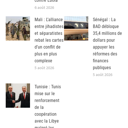
contre Ebola
6 août 2026
Mali : L’alliance
Sénégal : La
entre jihadistes
BAD débloque
et séparatistes
35,4 millions de
rebat les cartes
dollars pour
d’un conflit de
appuyer les
plus en plus
réformes des
complexe
finances
publiques
5 août 2026
5 août 2026
Tunisie : Tunis
mise sur le
renforcement
de la
coopération
avec la Libye
malgré les