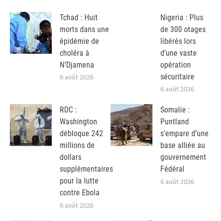
Tchad : Huit
Nigeria : Plus
morts dans une
de 300 otages
épidémie de
libérés lors
choléra à
d’une vaste
N’Djamena
opération
sécuritaire
6 août 2026
6 août 2026
RDC :
Somalie :
Washington
Puntland
débloque 242
s’empare d’une
millions de
base alliée au
dollars
gouvernement
supplémentaires
Fédéral
pour la lutte
6 août 2026
contre Ebola
6 août 2026