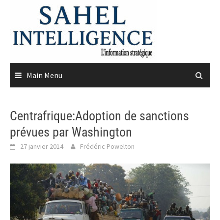
Skip
to
content
Main Menu
Centrafrique:Adoption de sanctions
prévues par Washington
27 janvier 2014
Frédéric Powelton