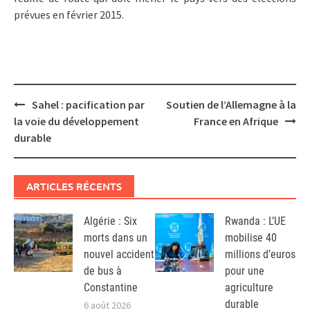
prévues en février 2015.
Post
Sahel : pacification par
Soutien de l’Allemagne à la
navigation
la voie du développement
France en Afrique
durable
ARTICLES RÉCENTS
Algérie : Six
Rwanda : L’UE
morts dans un
mobilise 40
nouvel accident
millions d’euros
de bus à
pour une
Constantine
agriculture
durable
6 août 2026