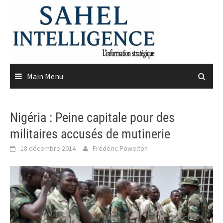
Skip
to
content
Main Menu
Nigéria : Peine capitale pour des
militaires accusés de mutinerie
18 décembre 2014
Frédéric Powelton