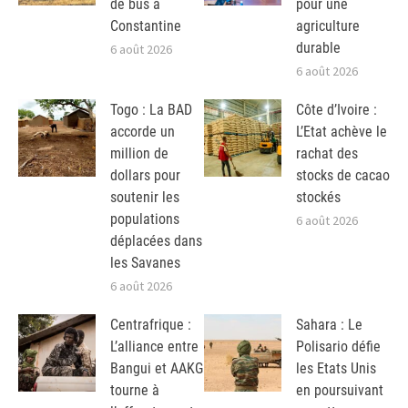
de bus à
pour une
Constantine
agriculture
durable
6 août 2026
6 août 2026
Togo : La BAD
Côte d’Ivoire :
accorde un
L’Etat achève le
million de
rachat des
dollars pour
stocks de cacao
soutenir les
stockés
populations
6 août 2026
déplacées dans
les Savanes
6 août 2026
Centrafrique :
Sahara : Le
L’alliance entre
Polisario défie
Bangui et AAKG
les Etats Unis
tourne à
en poursuivant