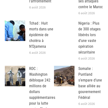
l’affrontement
ses attaques
contre le Maroc
6 août 2026
6 août 2026
Tchad : Huit
Nigeria : Plus
morts dans une
de 300 otages
épidémie de
libérés lors
choléra à
d’une vaste
N’Djamena
opération
sécuritaire
6 août 2026
6 août 2026
RDC :
Somalie :
Washington
Puntland
débloque 242
s’empare d’une
millions de
base alliée au
dollars
gouvernement
supplémentaires
Fédéral
pour la lutte
6 août 2026