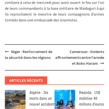
similaire à celui de mercredi pour avoir ouvert le feu sur l’un
de leurs commandants à la base militaire de Maiduguri à qui
ils reprochaient le meurtre de leurs compagnons d’armes
tombés dans une embuscade des islamistes.
Post
Niger : Renforcement de
Cameroun : Violents
navigation
la sécurité dans les régions
affrontements entre l’armée
et Boko Haram
ARTICLES RÉCENTS
Algérie : Six
Rwanda : L’UE
morts dans un
mobilise 40
nouvel accident
millions d’euros