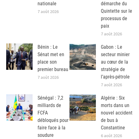
nationale
démarche du
Quintette sur le
7 août 2026
processus de
paix
7 août 2026
Bénin : Le
Gabon : Le
Sénat met en
secteur minier
place son
au cœur de la
premier bureau
stratégie de
l’après-pétrole
7 août 2026
7 août 2026
Sénégal : 7,2
Algérie : Six
milliards de
morts dans un
FCFA
nouvel accident
débloqués pour
de bus à
faire face à la
Constantine
soudure
6 août 2026