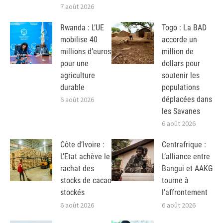
7 août 2026
Rwanda : L’UE
Togo : La BAD
mobilise 40
accorde un
millions d’euros
million de
pour une
dollars pour
agriculture
soutenir les
durable
populations
déplacées dans
6 août 2026
les Savanes
6 août 2026
Côte d’Ivoire :
Centrafrique :
L’Etat achève le
L’alliance entre
rachat des
Bangui et AAKG
stocks de cacao
tourne à
stockés
l’affrontement
6 août 2026
6 août 2026