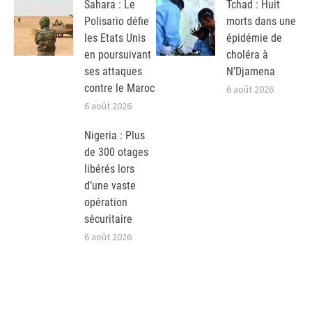
Sahara : Le
Tchad : Huit
Polisario défie
morts dans une
les Etats Unis
épidémie de
en poursuivant
choléra à
ses attaques
N’Djamena
contre le Maroc
6 août 2026
6 août 2026
Nigeria : Plus
de 300 otages
libérés lors
d’une vaste
opération
sécuritaire
6 août 2026