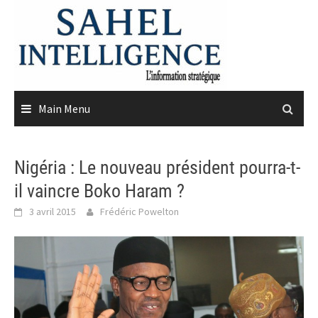
Skip
to
content
Main Menu
Nigéria : Le nouveau président pourra-t-
il vaincre Boko Haram ?
3 avril 2015
Frédéric Powelton