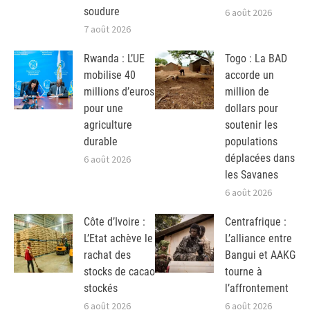
soudure
6 août 2026
7 août 2026
Rwanda : L’UE
Togo : La BAD
mobilise 40
accorde un
millions d’euros
million de
pour une
dollars pour
agriculture
soutenir les
durable
populations
déplacées dans
6 août 2026
les Savanes
6 août 2026
Côte d’Ivoire :
Centrafrique :
L’Etat achève le
L’alliance entre
rachat des
Bangui et AAKG
stocks de cacao
tourne à
stockés
l’affrontement
6 août 2026
6 août 2026