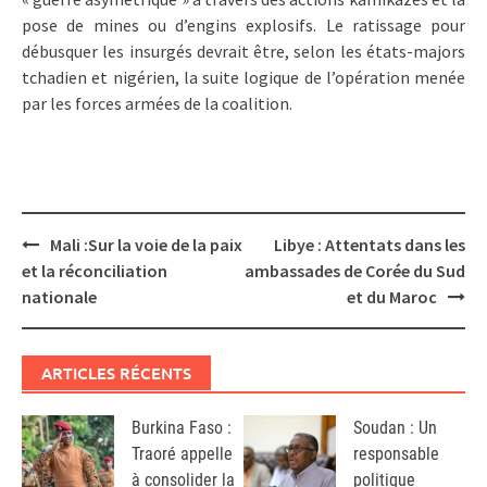
pose de mines ou d’engins explosifs. Le ratissage pour
débusquer les insurgés devrait être, selon les états-majors
tchadien et nigérien, la suite logique de l’opération menée
par les forces armées de la coalition.
Post
Mali :Sur la voie de la paix
Libye : Attentats dans les
navigation
et la réconciliation
ambassades de Corée du Sud
nationale
et du Maroc
ARTICLES RÉCENTS
Burkina Faso :
Soudan : Un
Traoré appelle
responsable
à consolider la
politique