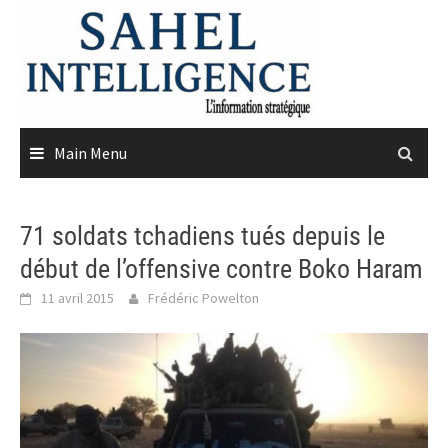
Skip
to
content
Main Menu
71 soldats tchadiens tués depuis le
début de l’offensive contre Boko Haram
11 avril 2015
Frédéric Powelton