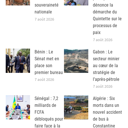
souveraineté
dénonce la
nationale
démarche du
Quintette sur le
7 août 2026
processus de
paix
7 août 2026
Bénin : Le
Gabon : Le
Sénat met en
secteur minier
place son
au cœur de la
premier bureau
stratégie de
l’après-pétrole
7 août 2026
7 août 2026
Sénégal : 7,2
Algérie : Six
milliards de
morts dans un
FCFA
nouvel accident
débloqués pour
de bus à
faire face à la
Constantine