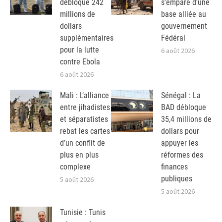
débloque 242
s’empare d’une
millions de
base alliée au
dollars
gouvernement
supplémentaires
Fédéral
pour la lutte
6 août 2026
contre Ebola
6 août 2026
Mali : L’alliance
Sénégal : La
entre jihadistes
BAD débloque
et séparatistes
35,4 millions de
rebat les cartes
dollars pour
d’un conflit de
appuyer les
plus en plus
réformes des
complexe
finances
publiques
5 août 2026
5 août 2026
Tunisie : Tunis