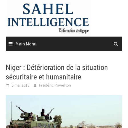
Skip
to
content
Main Menu
Niger : Détérioration de la situation
sécuritaire et humanitaire
5 mai 2015
Frédéric Powelton