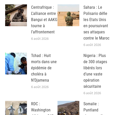
Centrafrique :
Sahara : Le
L’alliance entre
Polisario défie
Bangui et AAKG
les Etats Unis
tourne à
en poursuivant
l’affrontement
ses attaques
contre le Maroc
6 août 2026
6 août 2026
Tchad : Huit
Nigeria : Plus
morts dans une
de 300 otages
épidémie de
libérés lors
choléra à
d’une vaste
N’Djamena
opération
sécuritaire
6 août 2026
6 août 2026
RDC :
Somalie :
Washington
Puntland