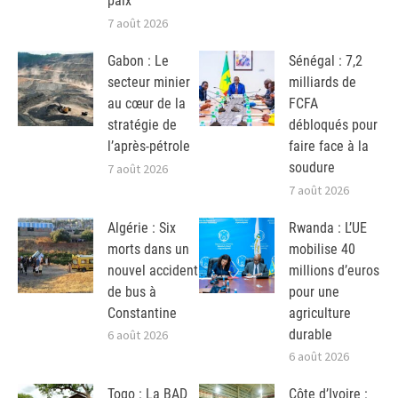
paix
7 août 2026
Gabon : Le
Sénégal : 7,2
secteur minier
milliards de
au cœur de la
FCFA
stratégie de
débloqués pour
l’après-pétrole
faire face à la
soudure
7 août 2026
7 août 2026
Algérie : Six
Rwanda : L’UE
morts dans un
mobilise 40
nouvel accident
millions d’euros
de bus à
pour une
Constantine
agriculture
durable
6 août 2026
6 août 2026
Togo : La BAD
Côte d’Ivoire :