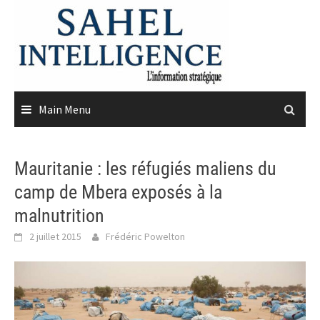
Skip
to
content
Main Menu
Mauritanie : les réfugiés maliens du
camp de Mbera exposés à la
malnutrition
2 juillet 2015
Frédéric Powelton