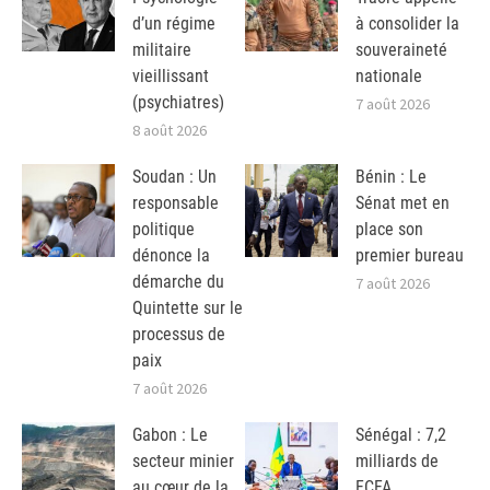
d’un régime
à consolider la
militaire
souveraineté
vieillissant
nationale
(psychiatres)
7 août 2026
8 août 2026
Soudan : Un
Bénin : Le
responsable
Sénat met en
politique
place son
dénonce la
premier bureau
démarche du
7 août 2026
Quintette sur le
processus de
paix
7 août 2026
Gabon : Le
Sénégal : 7,2
secteur minier
milliards de
au cœur de la
FCFA