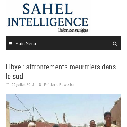
Skip
to
content
Main Menu
Libye : affrontements meurtriers dans
le sud
22 juillet 2015
Frédéric Powelton