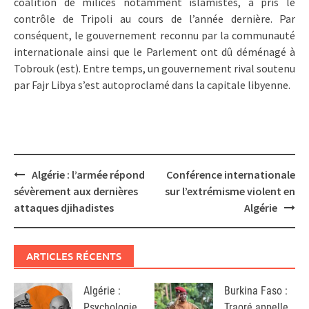
coalition de milices notamment islamistes, a pris le
contrôle de Tripoli au cours de l’année dernière. Par
conséquent, le gouvernement reconnu par la communauté
internationale ainsi que le Parlement ont dû déménagé à
Tobrouk (est). Entre temps, un gouvernement rival soutenu
par Fajr Libya s’est autoproclamé dans la capitale libyenne.
Post
Algérie : l’armée répond
Conférence internationale
navigation
sévèrement aux dernières
sur l’extrémisme violent en
attaques djihadistes
Algérie
ARTICLES RÉCENTS
Algérie :
Burkina Faso :
Psychologie
Traoré appelle