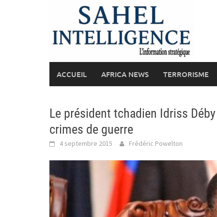
Skip
to
content
ACCUEIL
AFRICA NEWS
TERRORISME
Le président tchadien Idriss Déby 
crimes de guerre
4 septembre 2015
Frédéric Powelton