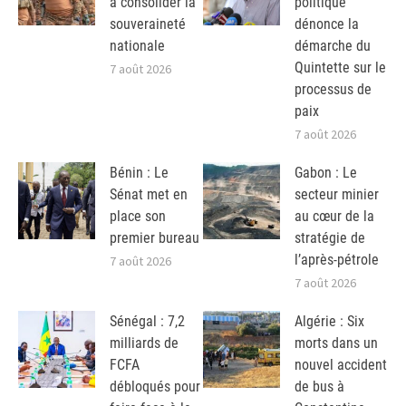
à consolider la
politique
souveraineté
dénonce la
nationale
démarche du
Quintette sur le
7 août 2026
processus de
paix
7 août 2026
Bénin : Le
Gabon : Le
Sénat met en
secteur minier
place son
au cœur de la
premier bureau
stratégie de
l’après-pétrole
7 août 2026
7 août 2026
Sénégal : 7,2
Algérie : Six
milliards de
morts dans un
FCFA
nouvel accident
débloqués pour
de bus à