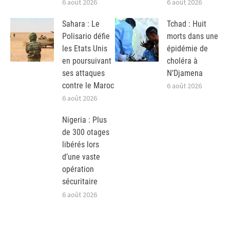
6 août 2026
6 août 2026
Sahara : Le
Tchad : Huit
Polisario défie
morts dans une
les Etats Unis
épidémie de
en poursuivant
choléra à
ses attaques
N’Djamena
contre le Maroc
6 août 2026
6 août 2026
Nigeria : Plus
de 300 otages
libérés lors
d’une vaste
opération
sécuritaire
6 août 2026