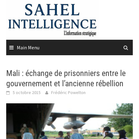
Skip
to
content
Main Menu
Mali : échange de prisonniers entre le
gouvernement et l’ancienne rébellion
5 octobre 2015
Frédéric Powelton