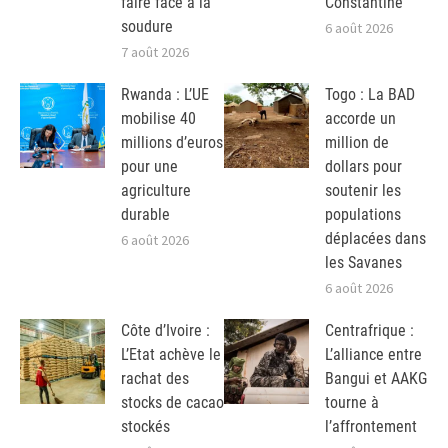
faire face à la
Constantine
soudure
6 août 2026
7 août 2026
Rwanda : L’UE
Togo : La BAD
mobilise 40
accorde un
millions d’euros
million de
pour une
dollars pour
agriculture
soutenir les
durable
populations
déplacées dans
6 août 2026
les Savanes
6 août 2026
Côte d’Ivoire :
Centrafrique :
L’Etat achève le
L’alliance entre
rachat des
Bangui et AAKG
stocks de cacao
tourne à
stockés
l’affrontement