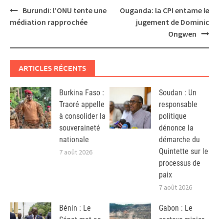
Post
Burundi: l’ONU tente une
Ouganda: la CPI entame le
navigation
médiation rapprochée
jugement de Dominic
Ongwen
ARTICLES RÉCENTS
Burkina Faso :
Soudan : Un
Traoré appelle
responsable
à consolider la
politique
souveraineté
dénonce la
nationale
démarche du
Quintette sur le
7 août 2026
processus de
paix
7 août 2026
Bénin : Le
Gabon : Le