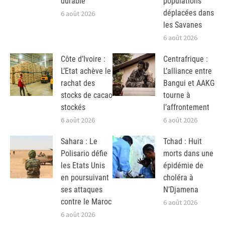
durable
populations
déplacées dans
6 août 2026
les Savanes
6 août 2026
Côte d’Ivoire :
Centrafrique :
L’Etat achève le
L’alliance entre
rachat des
Bangui et AAKG
stocks de cacao
tourne à
stockés
l’affrontement
6 août 2026
6 août 2026
Sahara : Le
Tchad : Huit
Polisario défie
morts dans une
les Etats Unis
épidémie de
en poursuivant
choléra à
ses attaques
N’Djamena
contre le Maroc
6 août 2026
6 août 2026