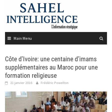
Skip
to
content
Main Menu
Côte d’Ivoire: une centaine d’imams
supplémentaires au Maroc pour une
formation religieuse
21 janvier 2016
Frédéric Powelton