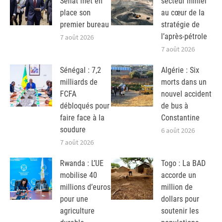
Sénat met en
secteur minier
place son
au cœur de la
premier bureau
stratégie de
l’après-pétrole
7 août 2026
7 août 2026
Sénégal : 7,2
Algérie : Six
milliards de
morts dans un
FCFA
nouvel accident
débloqués pour
de bus à
faire face à la
Constantine
soudure
6 août 2026
7 août 2026
Rwanda : L’UE
Togo : La BAD
mobilise 40
accorde un
millions d’euros
million de
pour une
dollars pour
agriculture
soutenir les