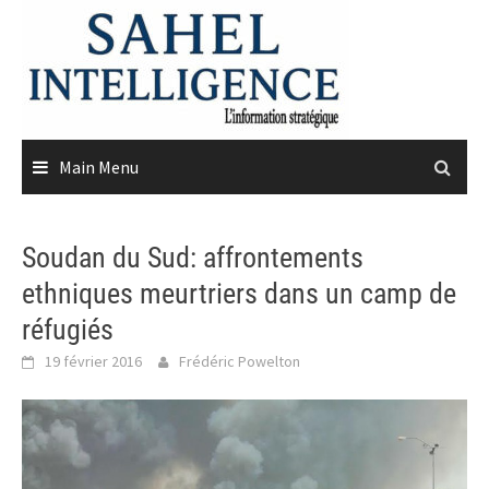
Skip
to
content
Main Menu
Soudan du Sud: affrontements
ethniques meurtriers dans un camp de
réfugiés
19 février 2016
Frédéric Powelton