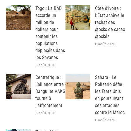
Togo : La BAD
Côte d’Ivoire :
accorde un
L’Etat achève le
million de
rachat des
dollars pour
stocks de cacao
soutenir les
stockés
populations
6 août 2026
déplacées dans
les Savanes
6 août 2026
Centrafrique :
Sahara : Le
L’alliance entre
Polisario défie
Bangui et AAKG
les Etats Unis
tourne à
en poursuivant
l’affrontement
ses attaques
contre le Maroc
6 août 2026
6 août 2026