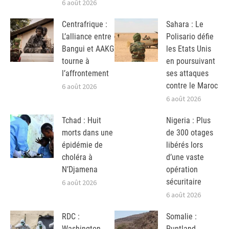
6 août 2026
Centrafrique :
Sahara : Le
L’alliance entre
Polisario défie
Bangui et AAKG
les Etats Unis
tourne à
en poursuivant
l’affrontement
ses attaques
contre le Maroc
6 août 2026
6 août 2026
Tchad : Huit
Nigeria : Plus
morts dans une
de 300 otages
épidémie de
libérés lors
choléra à
d’une vaste
N’Djamena
opération
sécuritaire
6 août 2026
6 août 2026
RDC :
Somalie :
Washington
Puntland