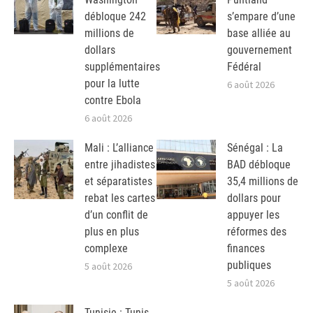
débloque 242
s’empare d’une
millions de
base alliée au
dollars
gouvernement
supplémentaires
Fédéral
pour la lutte
6 août 2026
contre Ebola
6 août 2026
Mali : L’alliance
Sénégal : La
entre jihadistes
BAD débloque
et séparatistes
35,4 millions de
rebat les cartes
dollars pour
d’un conflit de
appuyer les
plus en plus
réformes des
complexe
finances
publiques
5 août 2026
5 août 2026
Tunisie : Tunis