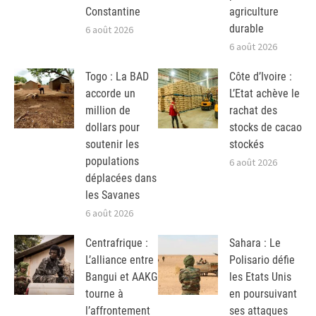
Constantine
agriculture
durable
6 août 2026
6 août 2026
Togo : La BAD
Côte d’Ivoire :
accorde un
L’Etat achève le
million de
rachat des
dollars pour
stocks de cacao
soutenir les
stockés
populations
6 août 2026
déplacées dans
les Savanes
6 août 2026
Centrafrique :
Sahara : Le
L’alliance entre
Polisario défie
Bangui et AAKG
les Etats Unis
tourne à
en poursuivant
l’affrontement
ses attaques