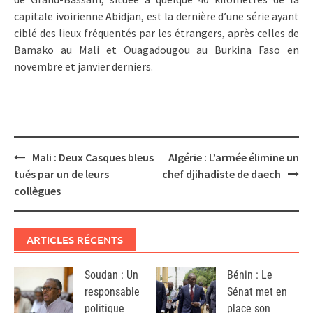
capitale ivoirienne Abidjan, est la dernière d’une série ayant
ciblé des lieux fréquentés par les étrangers, après celles de
Bamako au Mali et Ouagadougou au Burkina Faso en
novembre et janvier derniers.
Post
Mali : Deux Casques bleus
Algérie : L’armée élimine un
navigation
tués par un de leurs
chef djihadiste de daech
collègues
ARTICLES RÉCENTS
Soudan : Un
Bénin : Le
responsable
Sénat met en
politique
place son