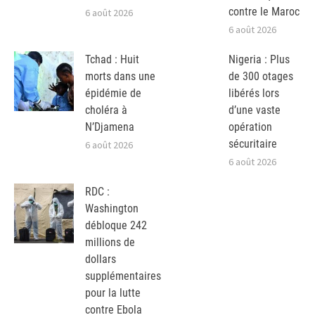
contre le Maroc
6 août 2026
6 août 2026
Tchad : Huit
Nigeria : Plus
morts dans une
de 300 otages
épidémie de
libérés lors
choléra à
d’une vaste
N’Djamena
opération
sécuritaire
6 août 2026
6 août 2026
RDC :
Washington
débloque 242
millions de
dollars
supplémentaires
pour la lutte
contre Ebola