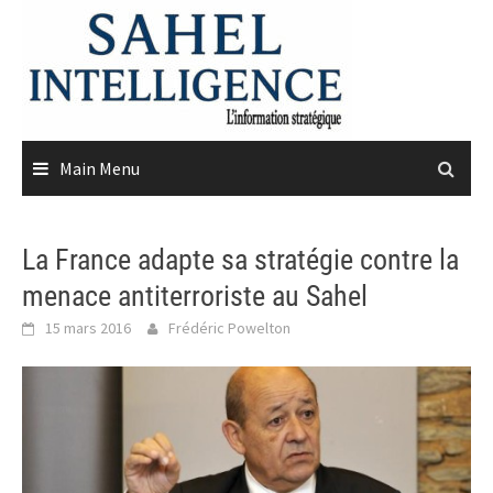
Skip
to
content
Main Menu
La France adapte sa stratégie contre la
menace antiterroriste au Sahel
15 mars 2016
Frédéric Powelton