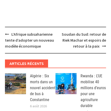
Post
L’Afrique subsaharienne
Soudan du Sud: retour de
navigation
tente d’adopter un nouveau
Riek Machar et espoirs de
modèle économique
retour à la paix
ARTICLES RÉCENTS
Algérie : Six
Rwanda : L’UE
morts dans un
mobilise 40
nouvel accident
millions d’euros
de bus à
pour une
Constantine
agriculture
durable
6 août 2026