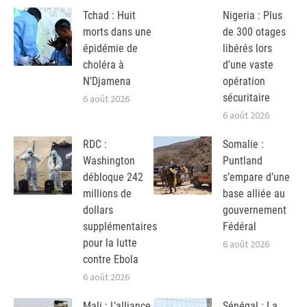
Tchad : Huit
Nigeria : Plus
morts dans une
de 300 otages
épidémie de
libérés lors
choléra à
d’une vaste
N’Djamena
opération
sécuritaire
6 août 2026
6 août 2026
RDC :
Somalie :
Washington
Puntland
débloque 242
s’empare d’une
millions de
base alliée au
dollars
gouvernement
supplémentaires
Fédéral
pour la lutte
6 août 2026
contre Ebola
6 août 2026
Mali : L’alliance
Sénégal : La