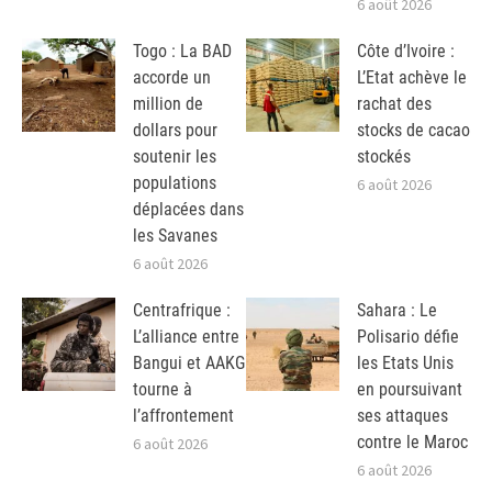
6 août 2026
Togo : La BAD
Côte d’Ivoire :
accorde un
L’Etat achève le
million de
rachat des
dollars pour
stocks de cacao
soutenir les
stockés
populations
6 août 2026
déplacées dans
les Savanes
6 août 2026
Centrafrique :
Sahara : Le
L’alliance entre
Polisario défie
Bangui et AAKG
les Etats Unis
tourne à
en poursuivant
l’affrontement
ses attaques
contre le Maroc
6 août 2026
6 août 2026