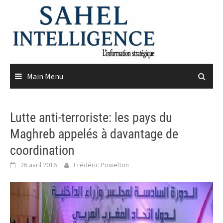
Skip
to
content
Main Menu
Lutte anti-terroriste: les pays du
Maghreb appelés à davantage de
coordination
26 avril 2016
Frédéric Powelton