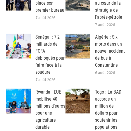
place son
au cœur de la
premier bureau
stratégie de
l’après-pétrole
7 août 2026
7 août 2026
Sénégal : 7,2
Algérie : Six
milliards de
morts dans un
FCFA
nouvel accident
débloqués pour
de bus à
faire face à la
Constantine
soudure
6 août 2026
7 août 2026
Rwanda : L’UE
Togo : La BAD
mobilise 40
accorde un
millions d’euros
million de
pour une
dollars pour
agriculture
soutenir les
durable
populations