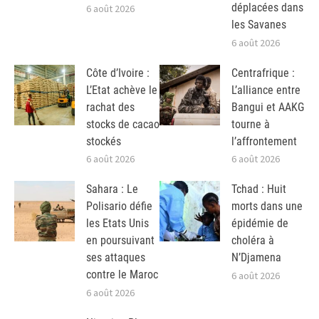
déplacées dans
6 août 2026
les Savanes
6 août 2026
Côte d’Ivoire :
Centrafrique :
L’Etat achève le
L’alliance entre
rachat des
Bangui et AAKG
stocks de cacao
tourne à
stockés
l’affrontement
6 août 2026
6 août 2026
Sahara : Le
Tchad : Huit
Polisario défie
morts dans une
les Etats Unis
épidémie de
en poursuivant
choléra à
ses attaques
N’Djamena
contre le Maroc
6 août 2026
6 août 2026