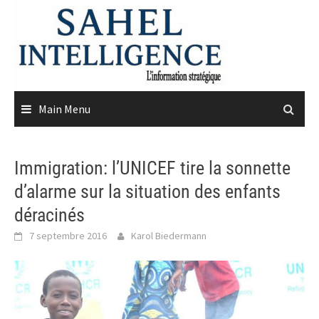
Skip
to
content
Main Menu
Immigration: l’UNICEF tire la sonnette
d’alarme sur la situation des enfants
déracinés
7 septembre 2016
Karol Biedermann