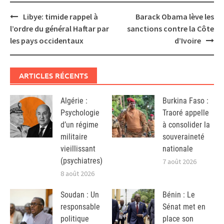
Post
Libye: timide rappel à
Barack Obama lève les
navigation
l’ordre du général Haftar par
sanctions contre la Côte
les pays occidentaux
d’Ivoire
ARTICLES RÉCENTS
Algérie :
Burkina Faso :
Psychologie
Traoré appelle
d’un régime
à consolider la
militaire
souveraineté
vieillissant
nationale
(psychiatres)
7 août 2026
8 août 2026
Soudan : Un
Bénin : Le
responsable
Sénat met en
politique
place son