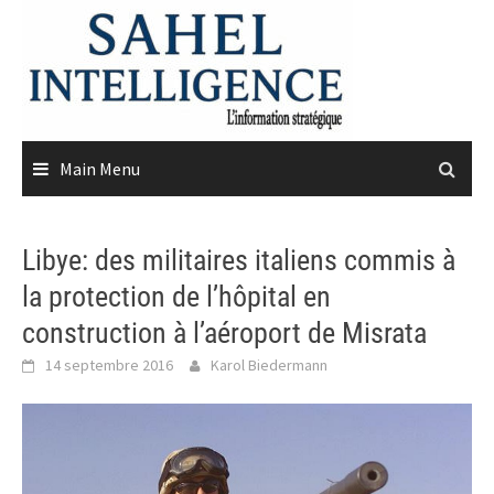
Skip
to
content
Main Menu
Libye: des militaires italiens commis à
la protection de l’hôpital en
construction à l’aéroport de Misrata
14 septembre 2016
Karol Biedermann