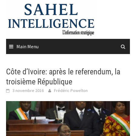
Skip
to
content
Main Menu
Côte d’Ivoire: après le referendum, la
troisième République
3 novembre 2016
Frédéric Powelton