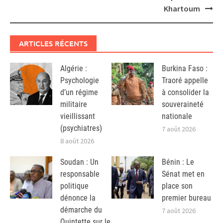
Khartoum
ARTICLES RÉCENTS
Algérie :
Burkina Faso :
Psychologie
Traoré appelle
d’un régime
à consolider la
militaire
souveraineté
vieillissant
nationale
(psychiatres)
7 août 2026
8 août 2026
Soudan : Un
Bénin : Le
responsable
Sénat met en
politique
place son
dénonce la
premier bureau
démarche du
7 août 2026
Quintette sur le