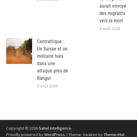
aurait envoyé
des migrants
vers la mort
4 août 2026
Centrafrique :
Un Suisse et un
militaire tués
dans une
attaque près de
Bangui
3 août 2026
Copyright © 2026
Sahel Intelligence
.
Proudly powered by
WordPress
.
|
Theme: Awaken by
ThemezHut
.