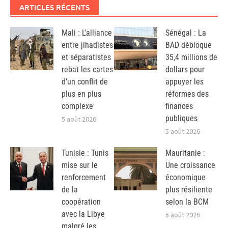
ARTICLES RÉCENTS
Mali : L’alliance
Sénégal : La
entre jihadistes
BAD débloque
et séparatistes
35,4 millions de
rebat les cartes
dollars pour
d’un conflit de
appuyer les
plus en plus
réformes des
complexe
finances
publiques
5 août 2026
5 août 2026
Tunisie : Tunis
Mauritanie :
mise sur le
Une croissance
renforcement
économique
de la
plus résiliente
coopération
selon la BCM
avec la Libye
5 août 2026
malgré les