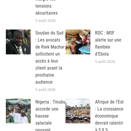
tensions
sécuritaires
5 août 2026
Soudan du Sud
RDC : MSF
: Les avocats
alerte sur une
de Riek Machar
flambée
sollicitent un
d’Ebola
accès à leur
5 août 2026
client avant la
prochaine
audience
5 août 2026
Nigeria : Tinubu
Afrique de l’Est
accorde une
: La croissance
hausse
économique
salariale
devrait ralentir
pouvant
à 5,9 %