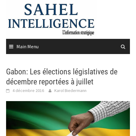
Skip
to
content
Main Menu
Gabon: Les élections législatives de
décembre reportées à juillet
4 décembre 2016
Karol Biedermann