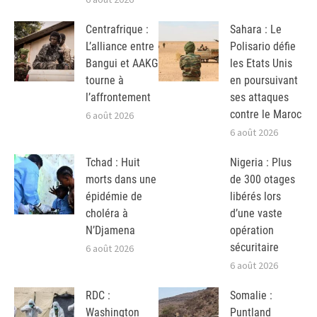
Centrafrique :
Sahara : Le
L’alliance entre
Polisario défie
Bangui et AAKG
les Etats Unis
tourne à
en poursuivant
l’affrontement
ses attaques
contre le Maroc
6 août 2026
6 août 2026
Tchad : Huit
Nigeria : Plus
morts dans une
de 300 otages
épidémie de
libérés lors
choléra à
d’une vaste
N’Djamena
opération
sécuritaire
6 août 2026
6 août 2026
RDC :
Somalie :
Washington
Puntland